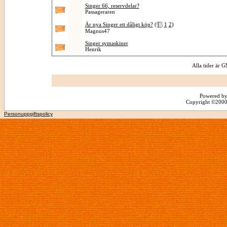
Singer 66, reservdelar?
Passageraren
Är nya Singer ett dåligt köp?
(
1
2
)
Magnus47
Singer symaskiner
Henrik
Alla tider är
Powered by
Copyright ©2000 -
Personuppgiftspolicy