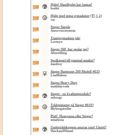
Hjälp! Handhjulet har fastnat!
bealitt
Hjälp med mina symaskiner
(
1
2
)
vie
Singer Simple
Amorvincitomnia
Trampsymaskins jakt
Lorenyx
Singer 368, hur spolar jag?
Afturelding
Spolkapsel till gammal maskin?
daniboy
Singer Harmonie 200 Modell 4633
LisaMalena
Singer Heavy Duty
matildayvede
Singer - en kvalitetsprodukt?
zehougi
Trådspänning på Singer 8610?
Blybergstrollet
Pfaff, Husqvarna eller Singer?
missfiona
Undertrådskoppen snurrar runt! Utnött?
HawkandWeasel