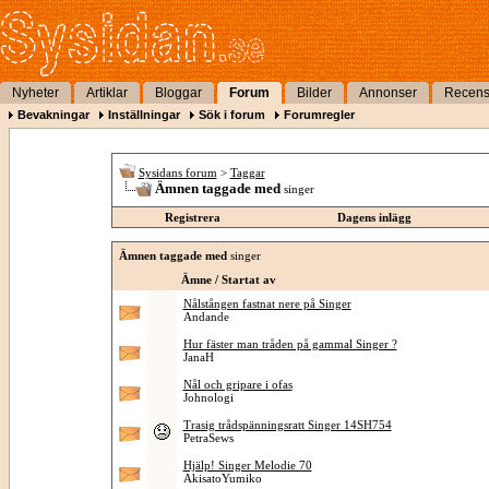
Nyheter
Artiklar
Bloggar
Forum
Bilder
Annonser
Recens
Bevakningar
Inställningar
Sök i forum
Forumregler
Sysidans forum
>
Taggar
Ämnen taggade med
singer
Registrera
Dagens inlägg
Ämnen taggade med
singer
Ämne / Startat av
Nålstången fastnat nere på Singer
Andande
Hur fäster man tråden på gammal Singer ?
JanaH
Nål och gripare i ofas
Johnologi
Trasig trådspänningsratt Singer 14SH754
PetraSews
Hjälp! Singer Melodie 70
AkisatoYumiko