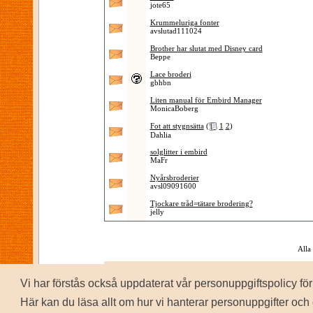
jote65
Krummeluriga fonter
avslutad111024
Brother har slutat med Disney card
Beppe
Lace broderi
gbhbn
Liten manual för Embird Manager
MonicaBoberg
Fot att stygnsätta
(
1
2
)
Dahlia
solglitter i embird
MaFr
Nyårsbroderier
avsl09091600
Tjockare tråd=tätare brodering?
jelly
Alla
Vi har förstås också uppdaterat vår personuppgiftspolicy 
P
Copyrig
Här kan du läsa allt om hur vi hanterar personuppgifter och 