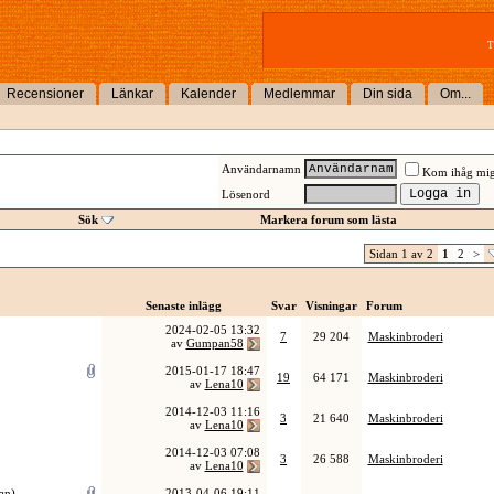
T
Recensioner
Länkar
Kalender
Medlemmar
Din sida
Om...
Användarnamn
Kom ihåg mi
Lösenord
Sök
Markera forum som lästa
Sidan 1 av 2
1
2
>
Senaste inlägg
Svar
Visningar
Forum
2024-02-05
13:32
7
29 204
Maskinbroderi
av
Gumpan58
2015-01-17
18:47
19
64 171
Maskinbroderi
av
Lena10
2014-12-03
11:16
3
21 640
Maskinbroderi
av
Lena10
2014-12-03
07:08
3
26 588
Maskinbroderi
av
Lena10
dan
)
2013-04-06
19:11