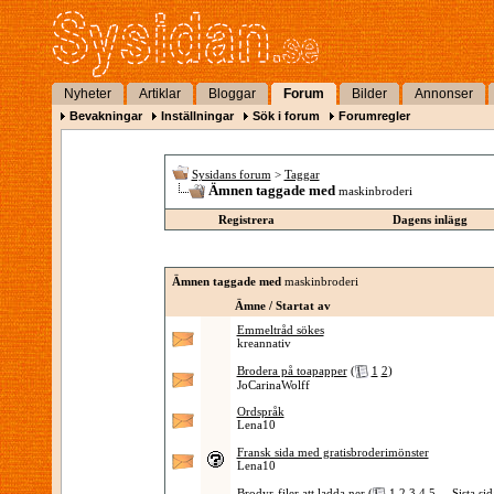
Nyheter
Artiklar
Bloggar
Forum
Bilder
Annonser
Bevakningar
Inställningar
Sök i forum
Forumregler
Sysidans forum
>
Taggar
Ämnen taggade med
maskinbroderi
Registrera
Dagens inlägg
Ämnen taggade med
maskinbroderi
Ämne / Startat av
Emmeltråd sökes
kreannativ
Brodera på toapapper
(
1
2
)
JoCarinaWolff
Ordspråk
Lena10
Fransk sida med gratisbroderimönster
Lena10
Brodyr-filer att ladda ner
(
1
2
3
4
5
...
Sista si