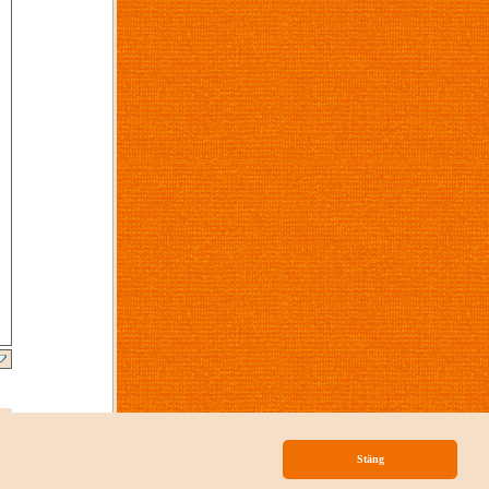
p
Stäng