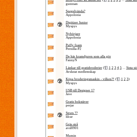
gunnsan
Spegelvända?
Appolonia
Digitizer Junior
Myspys
Nybörjare
Appolonia
Puffy foam
Pernilla-P2
De här kramdjuren som alla gör
FannyN
Länkar till gratisbroderier
(
1
2
3
4
5
...
Sista si
Avslutat medlemskap
Köpa broderingsmaskin - vilken?!
(
1
2
3
)
Myspys
USB till Designer 1?
Jave
Gratis bokstäver
perjar
Struts ??
lilcar
Gräs strå
avsl0901
Mumin