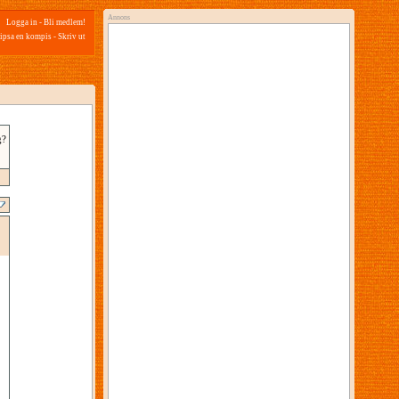
Annons
Logga in
-
Bli medlem!
ipsa en kompis
-
Skriv ut
g?