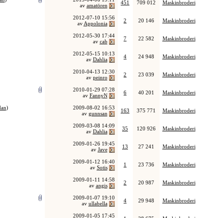
451
709 012
Maskinbroderi
av
amatören
2012-07-10
15:56
2
20 146
Maskinbroderi
av
Appolonia
2012-05-30
17:44
7
22 582
Maskinbroderi
av
cab
2012-05-15
10:13
4
24 948
Maskinbroderi
av
Dahlia
2010-04-13
12:30
2
23 039
Maskinbroderi
av
peinro
2010-01-29
07:28
6
40 201
Maskinbroderi
av
FannyN
dan
)
2009-08-02
16:53
163
375 771
Maskinbroderi
av
gunnsan
2009-03-08
14:09
35
120 926
Maskinbroderi
av
Dahlia
2009-01-26
19:45
13
27 241
Maskinbroderi
av
Jave
2009-01-12
16:40
1
23 736
Maskinbroderi
av
Sotis
2009-01-11
14:58
2
20 987
Maskinbroderi
av
angis
2009-01-07
19:10
4
29 948
Maskinbroderi
av
ullabella
2009-01-05
17:45