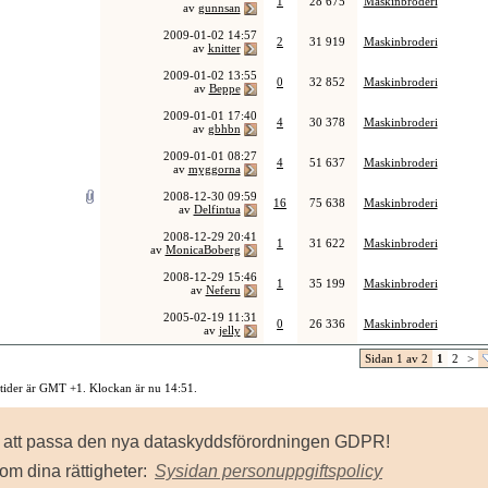
1
28 675
Maskinbroderi
av
gunnsan
2009-01-02
14:57
2
31 919
Maskinbroderi
av
knitter
2009-01-02
13:55
0
32 852
Maskinbroderi
av
Beppe
2009-01-01
17:40
4
30 378
Maskinbroderi
av
gbhbn
2009-01-01
08:27
4
51 637
Maskinbroderi
av
myggorna
2008-12-30
09:59
16
75 638
Maskinbroderi
av
Delfintua
2008-12-29
20:41
1
31 622
Maskinbroderi
av
MonicaBoberg
2008-12-29
15:46
1
35 199
Maskinbroderi
av
Neferu
2005-02-19
11:31
0
26 336
Maskinbroderi
av
jelly
Sidan 1 av 2
1
2
>
 tider är GMT +1. Klockan är nu
14:51
.
Kontakta oss
-
Sysidan
-
Top
för att passa den nya dataskyddsförordningen GDPR!
owered by vBulletin® Version 3.8.8
ht ©2000 - 2026, Jelsoft Enterprises Ltd.
om dina rättigheter:
Sysidan personuppgiftspolicy