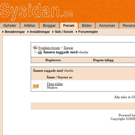
Nyheter
Artiklar
Bloggar
Forum
Bilder
Annonser
Recens
Bevakningar
Inställningar
Sök i forum
Forumregler
Sysidans forum
>
Taggar
Ämnen taggade med
vliselin
Registrera
Dagens inlägg
Ämnen taggade med
vliselin
Ämne / Startat av
Fästa trådar
Majken
Alla tider är
Powered by
Copyright ©2000 -