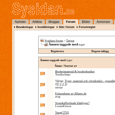
Nyheter
Artiklar
Bloggar
Forum
Bilder
Annonser
Bevakningar
Inställningar
Sök i forum
Forumregler
Sysidans forum
>
Taggar
Ämnen taggade med
tyger
Registrera
Dagens inlägg
Ämnen taggade med
tyger
Ämne / Startat av
Broderimaterial & brodeributiker
Textilochtips
Viktigt:
Tyger, material och vävtekniker - grundl
(
1
2
3
)
asynja
Erfarenheter av Alfatex.de
avig
Svensktillverkade klädtyger?
LouiseErixon
Varsel TYG