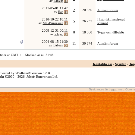
av
kanvas
2011-05-01
11:47
2
20 536
Allmänt forum
av
Rae
2010-10-22
18:11
Historiskt inspirerad
5
26 737
av
MC-Prinsessan
sömnad
2008-12-31
00:11
8
18 360
Tyger och tillbehör
av
ichigo
2004-08-15
21:30
11
30 874
Allmänt forum
av
Babsan
 tider är GMT +1. Klockan är nu
21:48
.
Kontakta oss
-
Sysidan
-
Top
owered by vBulletin® Version 3.8.8
ht ©2000 - 2026, Jelsoft Enterprises Ltd.
Sysidan.se är byggd med
Commu