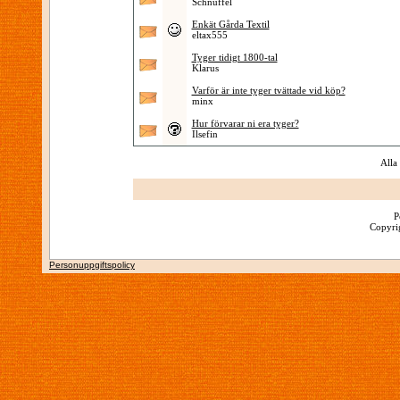
Schnuffel
Enkät Gårda Textil
eltax555
Tyger tidigt 1800-tal
Klarus
Varför är inte tyger tvättade vid köp?
minx
Hur förvarar ni era tyger?
Ilsefin
Alla
P
Copyrig
Personuppgiftspolicy