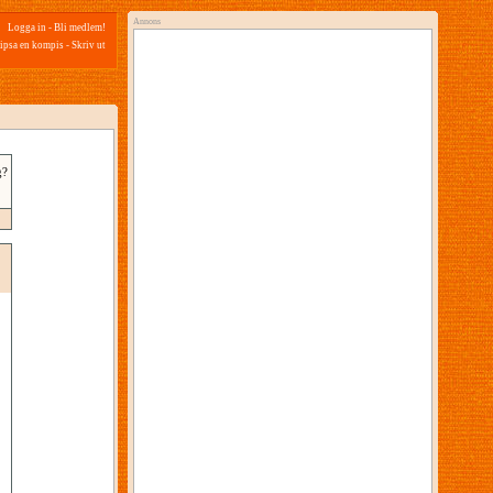
Annons
Logga in
-
Bli medlem!
ipsa en kompis
-
Skriv ut
g?