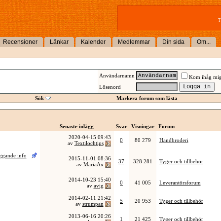
T
Recensioner
Länkar
Kalender
Medlemmar
Din sida
Om...
Användarnamn
Kom ihåg mi
Lösenord
Sök
Markera forum som lästa
Senaste inlägg
Svar
Visningar
Forum
2020-04-15
09:43
0
80 279
Handbroderi
av
Textilochtips
äggande info
2015-11-01
08:36
37
328 281
Tyger och tillbehör
av
MariaAx
2014-10-23
15:40
0
41 005
Leverantörsforum
av
avig
2014-02-11
21:42
5
20 953
Tyger och tillbehör
av
strumpan
2013-06-16
20:26
1
21 425
Tyger och tillbehör