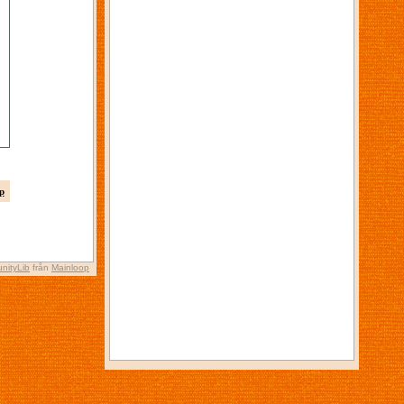
p
nityLib
från
Mainloop