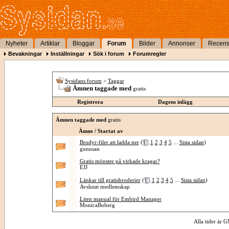
Nyheter
Artiklar
Bloggar
Forum
Bilder
Annonser
Recens
Bevakningar
Inställningar
Sök i forum
Forumregler
Sysidans forum
>
Taggar
Ämnen taggade med
gratis
Registrera
Dagens inlägg
Ämnen taggade med
gratis
Ämne / Startat av
Brodyr-filer att ladda ner
(
1
2
3
4
5
...
Sista sidan
)
gunnsan
Gratis mönster på virkade kragar?
EJJ
Länkar till gratisbroderier
(
1
2
3
4
5
...
Sista sidan
)
Avslutat medlemskap
Liten manual för Embird Manager
MonicaBoberg
Alla tider är