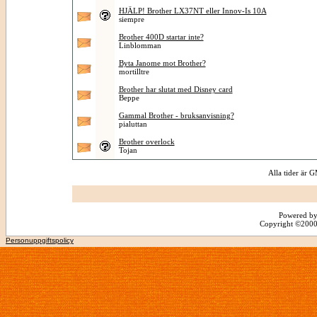
HJÄLP! Brother LX37NT eller Innov-Is 10A
siempre
Brother 400D startar inte?
Linblomman
Byta Janome mot Brother?
mortilltre
Brother har slutat med Disney card
Beppe
Gammal Brother - bruksanvisning?
pialuttan
Brother overlock
Tojan
Alla tider är
Powered by
Copyright ©2000 -
Personuppgiftspolicy