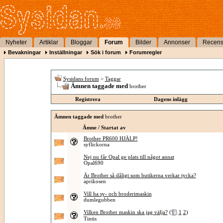
Nyheter
Artiklar
Bloggar
Forum
Bilder
Annonser
Recens
Bevakningar
Inställningar
Sök i forum
Forumregler
Sysidans forum
>
Taggar
Ämnen taggade med
brother
Registrera
Dagens inlägg
Ämnen taggade med
brother
Ämne / Startat av
Brother PR600 HJÄLP!
syflickorna
Nej nu får Opal ge plats till något annat
Opal690
Är Brother så dåligt som butikerna verkar tycka?
aprikosen
Vill ha sy- och broderimaskin
dumlegubben
Vilken Brother maskin ska jag välja?
(
1
2
)
Tintis