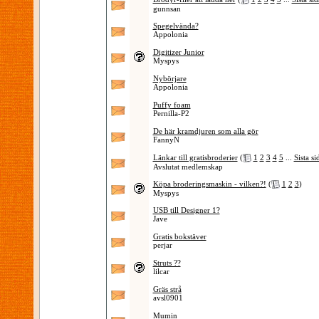
gunnsan
Spegelvända?
Appolonia
Digitizer Junior
Myspys
Nybörjare
Appolonia
Puffy foam
Pernilla-P2
De här kramdjuren som alla gör
FannyN
Länkar till gratisbroderier
(
1
2
3
4
5
...
Sista si
Avslutat medlemskap
Köpa broderingsmaskin - vilken?!
(
1
2
3
)
Myspys
USB till Designer 1?
Jave
Gratis bokstäver
perjar
Struts ??
lilcar
Gräs strå
avsl0901
Mumin