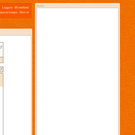
Annons
Logga in
-
Bli medlem!
ipsa en kompis
-
Skriv ut
g?