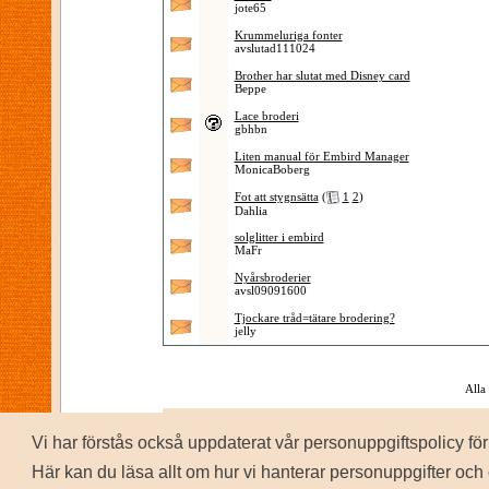
jote65
Krummeluriga fonter
avslutad111024
Brother har slutat med Disney card
Beppe
Lace broderi
gbhbn
Liten manual för Embird Manager
MonicaBoberg
Fot att stygnsätta
(
1
2
)
Dahlia
solglitter i embird
MaFr
Nyårsbroderier
avsl09091600
Tjockare tråd=tätare brodering?
jelly
Alla
Vi har förstås också uppdaterat vår personuppgiftspolicy 
P
Copyrig
Här kan du läsa allt om hur vi hanterar personuppgifter och 