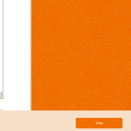
p
Stäng