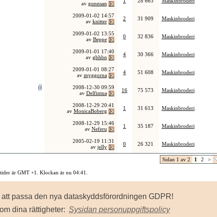
1
28 663
Maskinbroderi
av
gunnsan
2009-01-02
14:57
2
31 909
Maskinbroderi
av
knitter
2009-01-02
13:55
0
32 836
Maskinbroderi
av
Beppe
2009-01-01
17:40
4
30 366
Maskinbroderi
av
gbhbn
2009-01-01
08:27
4
51 608
Maskinbroderi
av
myggorna
2008-12-30
09:59
16
75 573
Maskinbroderi
av
Delfintua
2008-12-29
20:41
1
31 613
Maskinbroderi
av
MonicaBoberg
2008-12-29
15:46
1
35 187
Maskinbroderi
av
Neferu
2005-02-19
11:31
0
26 321
Maskinbroderi
av
jelly
Sidan 1 av 2
1
2
>
 tider är GMT +1. Klockan är nu
04:41
.
Kontakta oss
-
Sysidan
-
Top
för att passa den nya dataskyddsförordningen GDPR!
owered by vBulletin® Version 3.8.8
ht ©2000 - 2026, Jelsoft Enterprises Ltd.
om dina rättigheter:
Sysidan personuppgiftspolicy