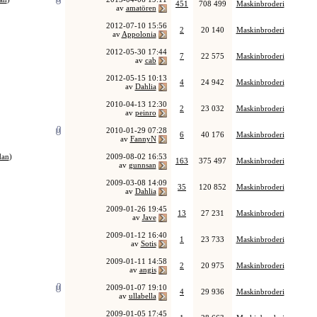
451
708 499
Maskinbroderi
av
amatören
2012-07-10
15:56
2
20 140
Maskinbroderi
av
Appolonia
2012-05-30
17:44
7
22 575
Maskinbroderi
av
cab
2012-05-15
10:13
4
24 942
Maskinbroderi
av
Dahlia
2010-04-13
12:30
2
23 032
Maskinbroderi
av
peinro
2010-01-29
07:28
6
40 176
Maskinbroderi
av
FannyN
dan
)
2009-08-02
16:53
163
375 497
Maskinbroderi
av
gunnsan
2009-03-08
14:09
35
120 852
Maskinbroderi
av
Dahlia
2009-01-26
19:45
13
27 231
Maskinbroderi
av
Jave
2009-01-12
16:40
1
23 733
Maskinbroderi
av
Sotis
2009-01-11
14:58
2
20 975
Maskinbroderi
av
angis
2009-01-07
19:10
4
29 936
Maskinbroderi
av
ullabella
2009-01-05
17:45