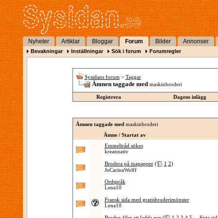
Nyheter
Artiklar
Bloggar
Forum
Bilder
Annonser
Bevakningar
Inställningar
Sök i forum
Forumregler
Sysidans forum
>
Taggar
Ämnen taggade med
maskinbroderi
Registrera
Dagens inlägg
Ämnen taggade med
maskinbroderi
Ämne / Startat av
Emmeltråd sökes
kreannativ
Brodera på toapapper
(
1
2
)
JoCarinaWolff
Ordspråk
Lena10
Fransk sida med gratisbroderimönster
Lena10
Brodyr-filer att ladda ner
(
1
2
3
4
5
...
Sista si