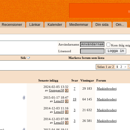
T
Recensioner
Länkar
Kalender
Medlemmar
Din sida
Om...
Användarnamn
Kom ihåg mi
Lösenord
Sök
Markera forum som lästa
Sidan 1 av 2
1
2
>
Senaste inlägg
Svar
Visningar
Forum
2024-02-05
13:32
7
29 183
Maskinbroderi
av
Gumpan58
2015-01-17
18:47
19
64 145
Maskinbroderi
av
Lena10
2014-12-03
11:16
3
21 632
Maskinbroderi
av
Lena10
2014-12-03
07:08
3
26 581
Maskinbroderi
av
Lena10
dan
)
2013-04-06
19:11