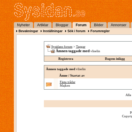
Nyheter
Artiklar
Bloggar
Forum
Bilder
Annonser
Bevakningar
Inställningar
Sök i forum
Forumregler
Sysidans forum
>
Taggar
Ämnen taggade med
vliselin
Registrera
Dagens inlägg
Ämnen taggade med
vliselin
Ämne / Startat av
Fästa trådar
Majken
Alla
P
Copyrig