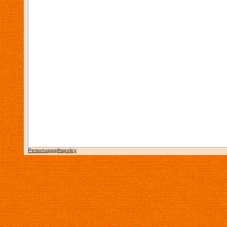
Personuppgiftspolicy