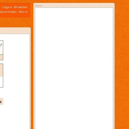
Annons
Logga in
-
Bli medlem!
ipsa en kompis
-
Skriv ut
g?
p