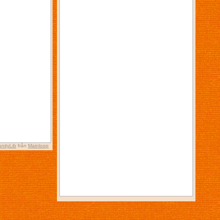
nityLib
från
Mainloop