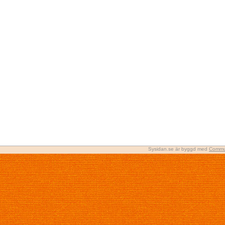
Sysidan.se är byggd med
Commu