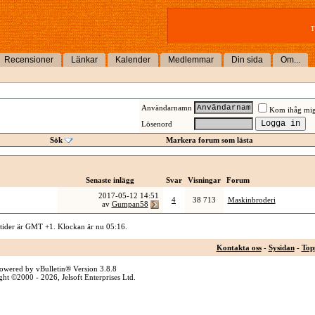
T
Recensioner
Länkar
Kalender
Medlemmar
Din sida
Om...
Användarnamn
Kom ihåg mi
Lösenord
Sök
Markera forum som lästa
Senaste inlägg
Svar
Visningar
Forum
2017-05-12
14:51
4
38 713
Maskinbroderi
av
Gumpan58
 tider är GMT +1. Klockan är nu
05:16
.
Kontakta oss
-
Sysidan
-
Top
owered by vBulletin® Version 3.8.8
ht ©2000 - 2026, Jelsoft Enterprises Ltd.