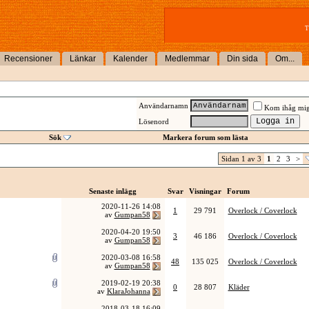
T
Recensioner
Länkar
Kalender
Medlemmar
Din sida
Om...
Användarnamn
Kom ihåg mi
Lösenord
Sök
Markera forum som lästa
Sidan 1 av 3
1
2
3
>
Senaste inlägg
Svar
Visningar
Forum
2020-11-26
14:08
1
29 791
Overlock / Coverlock
av
Gumpan58
2020-04-20
19:50
3
46 186
Overlock / Coverlock
av
Gumpan58
2020-03-08
16:58
48
135 025
Overlock / Coverlock
av
Gumpan58
2019-02-19
20:38
0
28 807
Kläder
av
KlaraJohanna
2018-03-18
16:09