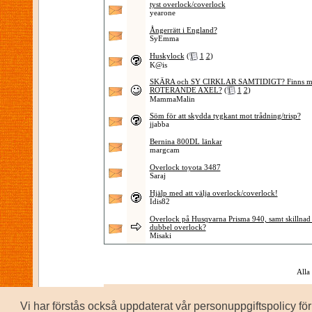
tyst overlock/coverlock
yearone
Ångerrätt i England?
SyEmma
Huskylock
(
1
2
)
K@is
SKÄRA och SY CIRKLAR SAMTIDIGT? Finns m
ROTERANDE AXEL?
(
1
2
)
MammaMalin
Söm för att skydda tygkant mot trådning/trisp?
jjabba
Bernina 800DL länkar
margcam
Overlock toyota 3487
Saraj
Hjälp med att välja overlock/coverlock!
Idis82
Overlock på Husqvarna Prisma 940, samt skillnad
dubbel overlock?
Misaki
Alla
Vi har förstås också uppdaterat vår personuppgiftspolicy 