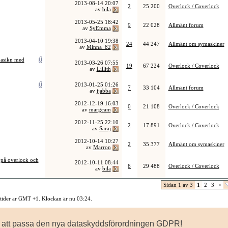
2013-08-14
20:07
2
25 200
Overlock / Coverlock
av
bila
2013-05-25
18:42
9
22 028
Allmänt forum
av
SyEmma
2013-04-10
19:38
24
44 247
Allmänt om symaskiner
av
Minna_82
asikn med
2013-03-26
07:55
19
67 224
Overlock / Coverlock
av
Lillith
2013-01-25
01:26
7
33 104
Allmänt forum
av
jjabba
2012-12-19
16:03
0
21 108
Overlock / Coverlock
av
margcam
2012-11-25
22:10
2
17 891
Overlock / Coverlock
av
Saraj
2012-10-14
10:27
2
35 377
Allmänt om symaskiner
av
Marron
 på overlock och
2012-10-11
08:44
6
29 488
Overlock / Coverlock
av
bila
Sidan 1 av 3
1
2
3
>
 tider är GMT +1. Klockan är nu
03:24
.
Kontakta oss
-
Sysidan
-
Top
för att passa den nya dataskyddsförordningen GDPR!