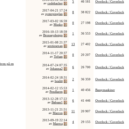
5
46 161
Overlock / Coverlock
av
codehacker
2017-04-21
17:24
8
38 822
Overlock / Coverlock
av
systerpinglan
2017-03-02
16:59
0
27 198
Overlock / Coverlock
av
Musko
2016-10-13
18:59
1
36 553
Overlock / Coverlock
av
Bronseydesign
2015-01-08
21:37
13
27 402
Overlock / Coverlock
av
sextiosexan
2014-11-17
20:37
0
20 207
Overlock / Coverlock
av
Tofsan
iven på en
2014-07-24
07:35
6
26 700
Overlock / Coverlock
av
Johanna2
2014-02-24
18:31
2
36 359
Overlock / Coverlock
av
bealitt
2014-02-12
15:53
1
40 456
Bassymaskiner
av
Pendlaren
2013-12-28
17:22
6
41 446
Overlock / Coverlock
av
Babsan1
2013-11-21
21:51
11
20 907
Overlock / Coverlock
av
Marron
2013-09-19
22:14
4
29 155
Overlock / Coverlock
av
Mareca