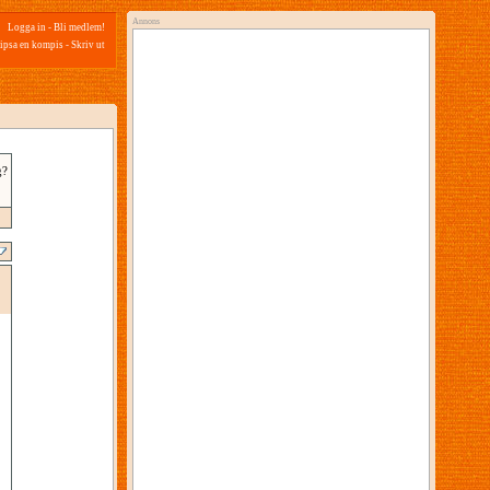
Annons
Logga in
-
Bli medlem!
ipsa en kompis
-
Skriv ut
g?