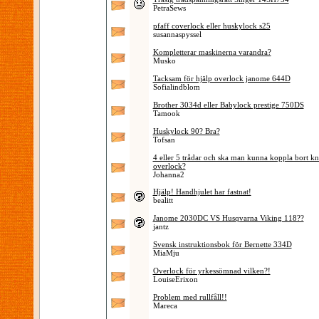
PetraSews
pfaff coverlock eller huskylock s25
susannaspyssel
Kompletterar maskinerna varandra?
Musko
Tacksam för hjälp overlock janome 644D
Sofialindblom
Brother 3034d eller Babylock prestige 750DS
Tamook
Huskylock 90? Bra?
Tofsan
4 eller 5 trådar och ska man kunna koppla bort kn
overlock?
Johanna2
Hjälp! Handhjulet har fastnat!
bealitt
Janome 2030DC VS Husqvarna Viking 118??
jantz
Svensk instruktionsbok för Bernette 334D
MiaMju
Overlock för yrkessömnad vilken?!
LouiseErixon
Problem med rullfåll!!
Mareca