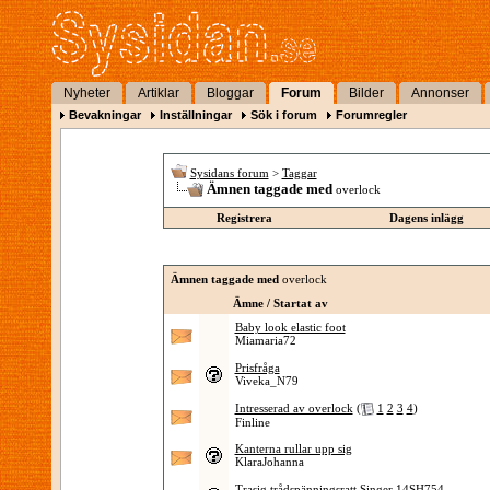
Nyheter
Artiklar
Bloggar
Forum
Bilder
Annonser
Bevakningar
Inställningar
Sök i forum
Forumregler
Sysidans forum
>
Taggar
Ämnen taggade med
overlock
Registrera
Dagens inlägg
Ämnen taggade med
overlock
Ämne / Startat av
Baby look elastic foot
Miamaria72
Prisfråga
Viveka_N79
Intresserad av overlock
(
1
2
3
4
)
Finline
Kanterna rullar upp sig
KlaraJohanna
Trasig trådspänningsratt Singer 14SH754