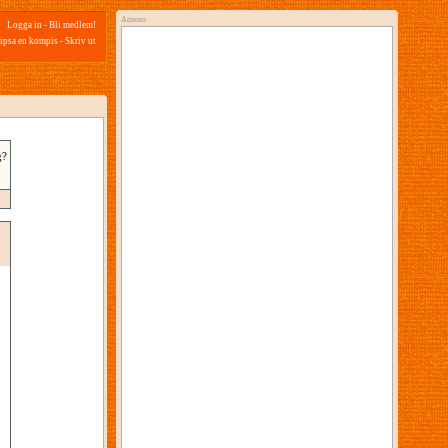
Annons
Logga in
-
Bli medlem!
ipsa en kompis
-
Skriv ut
g?