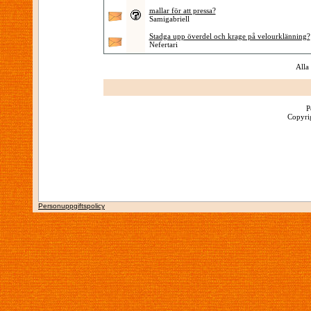
mallar för att pressa?
Samigabriell
Stadga upp överdel och krage på velourklänning?
Nefertari
Alla
P
Copyrig
Personuppgiftspolicy