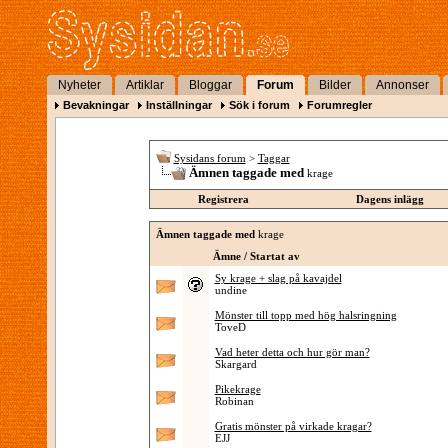
Nyheter
Artiklar
Bloggar
Forum
Bilder
Annonser
Bevakningar
Inställningar
Sök i forum
Forumregler
Sysidans forum
>
Taggar
Ämnen taggade med
krage
Registrera
Dagens inlägg
Ämnen taggade med
krage
Ämne / Startat av
Sy krage + slag på kavajdel
undine
Mönster till topp med hög halsringning
ToveD
Vad heter detta och hur gör man?
Skargard
Pikekrage
Robinan
Gratis mönster på virkade kragar?
EJJ