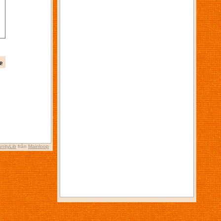
p
nityLib
från
Mainloop