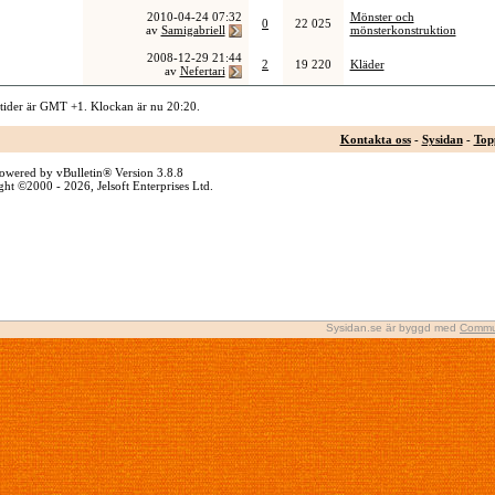
2010-04-24
07:32
Mönster och
0
22 025
av
Samigabriell
mönsterkonstruktion
2008-12-29
21:44
2
19 220
Kläder
av
Nefertari
 tider är GMT +1. Klockan är nu
20:20
.
Kontakta oss
-
Sysidan
-
Top
owered by vBulletin® Version 3.8.8
ht ©2000 - 2026, Jelsoft Enterprises Ltd.
Sysidan.se är byggd med
Commu