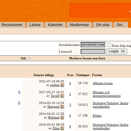
T
Recensioner
Länkar
Kalender
Medlemmar
Din sida
Om...
Användarnamn
Kom ihåg mi
Lösenord
Sök
Markera forum som lästa
Senaste inlägg
Svar
Visningar
Forum
2021-07-10
09:20
0
18 718
Allmänt forum
av
undine
2017-03-27
16:55
Mönster och
2
37 922
av
ToveD
mönsterkonstruktion
2014-05-10
14:59
Stickning/Virkning/ Andra
3
19 013
av
Skargard
garntekniker
2014-04-01
12:58
0
17 198
Kläder
av
Robinan
2010-05-01
08:59
Stickning/Virkning/ Andra
0
36 055
av
Elina
garntekniker