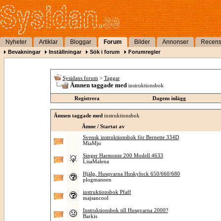
Nyheter
Artiklar
Bloggar
Forum
Bilder
Annonser
Recens
Bevakningar
Inställningar
Sök i forum
Forumregler
Sysidans forum
>
Taggar
Ämnen taggade med
instruktionsbok
Registrera
Dagens inlägg
Ämnen taggade med
instruktionsbok
Ämne / Startat av
Svensk instruktionsbok för Bernette 334D
MiaMju
Singer Harmonie 200 Modell 4633
LisaMalena
Hjälp, Husqvarna Huskylock 650/660/680
plogmannen
instruktionsbok Pfaff
majsancool
Instruktionsbok till Husqvarna 2000?
Barkis