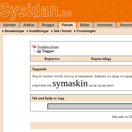
Nyheter
Artiklar
Bloggar
Forum
Bilder
Annonser
Recens
Bevakningar
Inställningar
Sök i forum
Forumregler
Sysidans forum
Taggar
Registrera
Dagens inlägg
Taggmoln
đồng hồ
barnbarn
blixtlås
byta tyg på lampskärmar.
dragkedja
eva zigzag
eva zigza
symaskin
soegelvända söm
zig zag
zig zag import
Sök med hjälp av tagg
Alla tider är