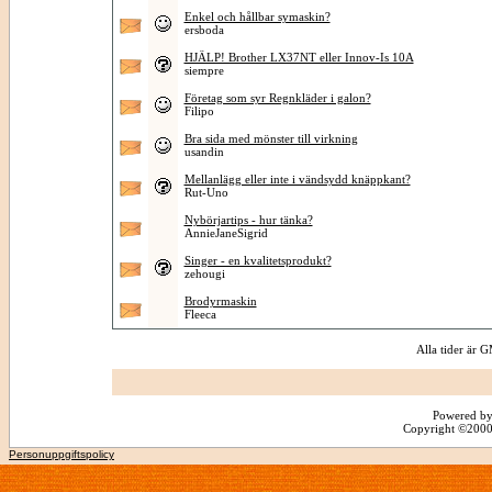
Enkel och hållbar symaskin?
ersboda
HJÄLP! Brother LX37NT eller Innov-Is 10A
siempre
Företag som syr Regnkläder i galon?
Filipo
Bra sida med mönster till virkning
usandin
Mellanlägg eller inte i vändsydd knäppkant?
Rut-Uno
Nybörjartips - hur tänka?
AnnieJaneSigrid
Singer - en kvalitetsprodukt?
zehougi
Brodyrmaskin
Fleeca
Alla tider är
Powered by
Copyright ©2000 -
Personuppgiftspolicy