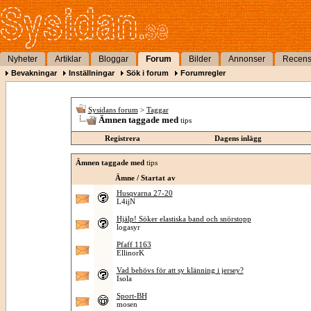
Nyheter
Artiklar
Bloggar
Forum
Bilder
Annonser
Recens
Bevakningar
Inställningar
Sök i forum
Forumregler
Sysidans forum
>
Taggar
Ämnen taggade med
tips
Registrera
Dagens inlägg
Ämnen taggade med
tips
Ämne / Startat av
Husqvarna 27-20
L4ijN
Hjälp! Söker elastiska band och snörstopp
logasyr
Pfaff 1163
EllinorK
Vad behövs för att sy klänning i jersey?
Isola
Sport-BH
mosen