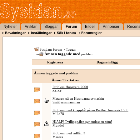
Nyheter
Artiklar
Bloggar
Forum
Bilder
Annonser
Recens
Bevakningar
Inställningar
Sök i forum
Forumregler
Sysidans forum
>
Taggar
Ämnen taggade med
problem
Registrera
Dagens inlägg
Ämnen taggade med
problem
Ämne / Startat av
Problem Husqvarn 2000
e.a.e.e
Mataren på en Huskvarna symaskin
Småbarnsmamman
Problem med knapphål på en Brother Innov-is 1500
MiLa78
HJÄLP! Tvillingnålen syr endast en söm!
Myndel
Problem med rullfåll!!
Mareca