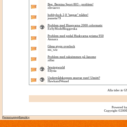
Beg. Bernina Sport 803 - problem!
oliviaovz
hobbylock 2,0 "tappar" tråden!
jeanette79
Problem med Husqvarna 2000 colormatic
EnSyModeBloggerska
Problem med pedal Huskvarna prisma 950
Annaxx
Glesa stygn overlock
ms_wiz
Problem med raksömmen på Janome
zillaz
Sewingworld
Ellysia
Undertrådskoppen snurrar runt! Utnött?
HawkandWeasel
Alla tider är
Powered by
Copyright ©2000 -
Personuppgiftspolicy