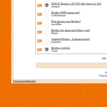
HJÄLP! Brother LX37NT eller Innov-Is 10A
siempre
Brother 400D startar inte?
Linblomman
Byta Janome mot Brother?
mortilltre
Brother har slutat med Disney card
Beppe
Gammal Brother - bruksanvisning?
pialuttan
Brother overlock
Tojan
Alla
P
Copyrig
Personuppgiftspolicy