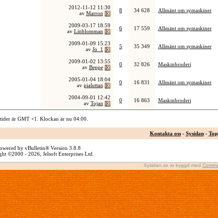
2012-11-12
11:30
8
34 628
Allmänt om symaskiner
av
Marron
2009-03-17
18:59
6
17 559
Allmänt om symaskiner
av
Linblomman
2009-01-09
15:23
5
35 349
Allmänt om symaskiner
av
Jo_1
2009-01-02
13:55
0
32 826
Maskinbroderi
av
Beppe
2005-01-04
18:04
0
16 831
Allmänt om symaskiner
av
pialuttan
2004-09-01
12:42
0
16 863
Maskinbroderi
av
Tojan
 tider är GMT +1. Klockan är nu
04:00
.
Kontakta oss
-
Sysidan
-
Top
owered by vBulletin® Version 3.8.8
ht ©2000 - 2026, Jelsoft Enterprises Ltd.
Sysidan.se är byggd med
Commu