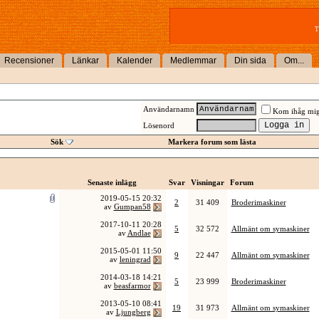
T
Recensioner
Länkar
Kalender
Medlemmar
Din sida
Om...
Användarnamn
Kom ihåg mi
Lösenord
Sök
Markera forum som lästa
Senaste inlägg
Svar
Visningar
Forum
2019-05-15
20:32
2
31 409
Broderimaskiner
av
Gumpan58
2017-10-11
20:28
5
32 572
Allmänt om symaskiner
av
Andlae
2015-05-01
11:50
9
22 447
Allmänt om symaskiner
av
leningrad
2014-03-18
14:21
5
23 999
Broderimaskiner
av
beasfarmor
2013-05-10
08:41
19
31 973
Allmänt om symaskiner
av
Ljungberg