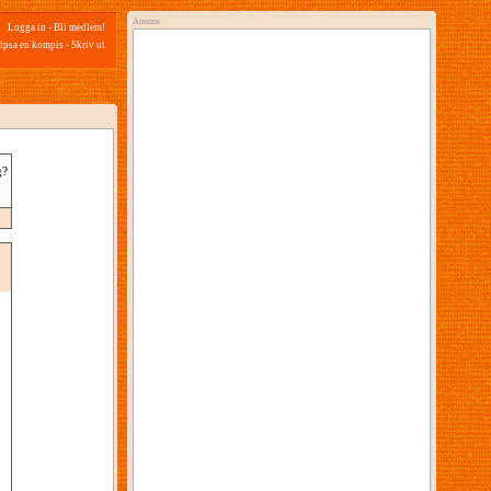
Annons
Logga in
-
Bli medlem!
ipsa en kompis
-
Skriv ut
g?