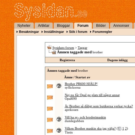
Nyheter
Artiklar
Bloggar
Forum
Bilder
Annonser
Bevakningar
Inställningar
Sök i forum
Forumregler
Sysidans forum
>
Taggar
Ämnen taggade med
brother
Registrera
Dagens inlägg
Ämnen taggade med
brother
Ämne / Startat av
Brother PR600 HJÄLP!
syflickorna
Nej nu får Opal ge plats till något annat
Opal690
Är Brother så dåligt som butikerna verkar tycka?
aprikosen
Vill ha sy- och broderimaskin
dumlegubben
Vilken Brother maskin ska jag välja?
(
1
2
)
Tintis