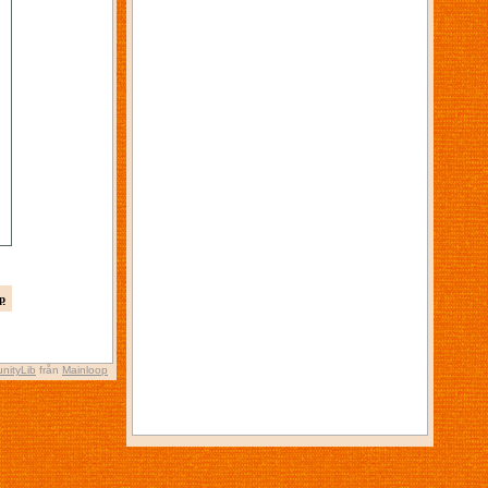
p
nityLib
från
Mainloop