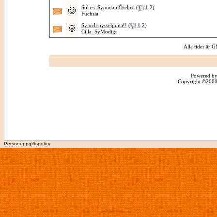
Sökes: Syjunta i Örebro
(
1
2
)
Fuchsia
Sy och pysseljunta!!
(
1
2
)
Cilla_SyModigt
Alla tider är
Powered by
Copyright ©2000 -
Personuppgiftspolicy