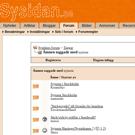
Nyheter
Artiklar
Bloggar
Forum
Bilder
Annonser
Recens
Bevakningar
Inställningar
Sök i forum
Forumregler
Sysidans forum
>
Taggar
Ämnen taggade med
syjunta
Registrera
Dagens inlägg
Ämnen taggade med
syjunta
Ämne / Startat av
Syjunta i Stockholm
KristinSyr
Syjunta Stockholm
namendo
"Stickprojekt" till förmån för hemlösa
EnvärmandeHand
Stick/virk/sy-träffar i Sundsvall?
mawa
Syjunta Haninge/Nynäshamn ?
(
1
2
)
Shiro