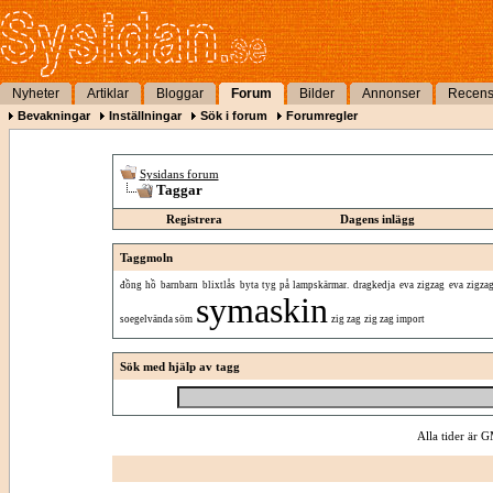
Nyheter
Artiklar
Bloggar
Forum
Bilder
Annonser
Recens
Bevakningar
Inställningar
Sök i forum
Forumregler
Sysidans forum
Taggar
Registrera
Dagens inlägg
Taggmoln
đồng hồ
barnbarn
blixtlås
byta tyg på lampskärmar.
dragkedja
eva zigzag
eva zigza
symaskin
soegelvända söm
zig zag
zig zag import
Sök med hjälp av tagg
Alla tider är