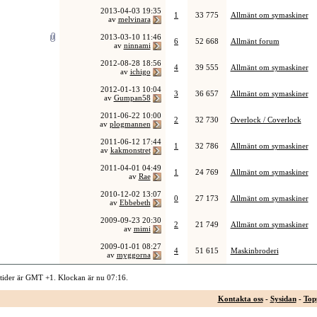
2013-04-03
19:35
1
33 775
Allmänt om symaskiner
av
melvinara
2013-03-10
11:46
6
52 668
Allmänt forum
av
ninnami
2012-08-28
18:56
4
39 555
Allmänt om symaskiner
av
ichigo
2012-01-13
10:04
3
36 657
Allmänt om symaskiner
av
Gumpan58
2011-06-22
10:00
2
32 730
Overlock / Coverlock
av
plogmannen
2011-06-12
17:44
1
32 786
Allmänt om symaskiner
av
kakmonstret
2011-04-01
04:49
1
24 769
Allmänt om symaskiner
av
Rae
2010-12-02
13:07
0
27 173
Allmänt om symaskiner
av
Ebbebeth
2009-09-23
20:30
2
21 749
Allmänt om symaskiner
av
mimi
2009-01-01
08:27
4
51 615
Maskinbroderi
av
myggorna
 tider är GMT +1. Klockan är nu
07:16
.
Kontakta oss
-
Sysidan
-
Top