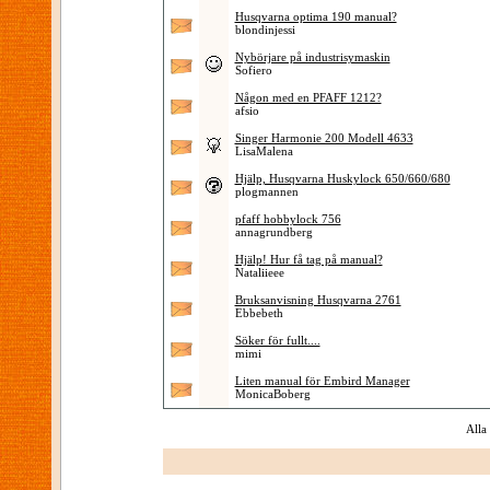
Husqvarna optima 190 manual?
blondinjessi
Nybörjare på industrisymaskin
Sofiero
Någon med en PFAFF 1212?
afsio
Singer Harmonie 200 Modell 4633
LisaMalena
Hjälp, Husqvarna Huskylock 650/660/680
plogmannen
pfaff hobbylock 756
annagrundberg
Hjälp! Hur få tag på manual?
Nataliieee
Bruksanvisning Husqvarna 2761
Ebbebeth
Söker för fullt....
mimi
Liten manual för Embird Manager
MonicaBoberg
Alla