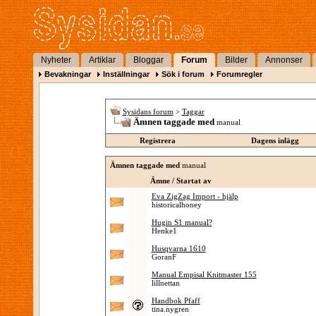
Nyheter
Artiklar
Bloggar
Forum
Bilder
Annonser
Bevakningar
Inställningar
Sök i forum
Forumregler
Sysidans forum
>
Taggar
Ämnen taggade med
manual
Registrera
Dagens inlägg
Ämnen taggade med
manual
Ämne / Startat av
Eva ZigZag Import - hjälp
historicalhoney
Hugin S1 manual?
Henke1
Husqvarna 1610
GoranF
Manual Empisal Knitmaster 155
lillnettan
Handbok Pfaff
tina.nygren