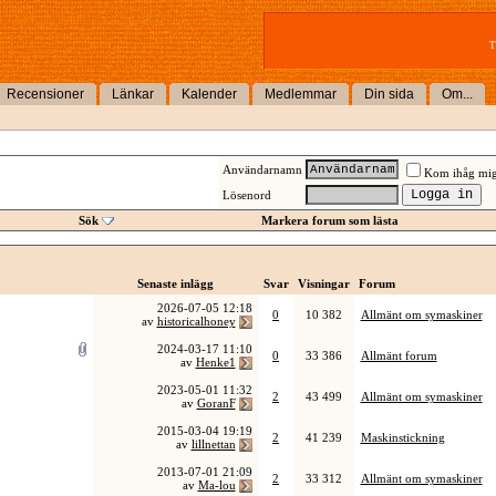
T
Recensioner
Länkar
Kalender
Medlemmar
Din sida
Om...
Användarnamn
Kom ihåg mi
Lösenord
Sök
Markera forum som lästa
Senaste inlägg
Svar
Visningar
Forum
2026-07-05
12:18
0
10 382
Allmänt om symaskiner
av
historicalhoney
2024-03-17
11:10
0
33 386
Allmänt forum
av
Henke1
2023-05-01
11:32
2
43 499
Allmänt om symaskiner
av
GoranF
2015-03-04
19:19
2
41 239
Maskinstickning
av
lillnettan
2013-07-01
21:09
2
33 312
Allmänt om symaskiner
av
Ma-lou