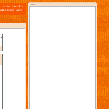
Annons
Logga in
-
Bli medlem!
ipsa en kompis
-
Skriv ut
g?