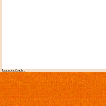
Personuppgiftspolicy