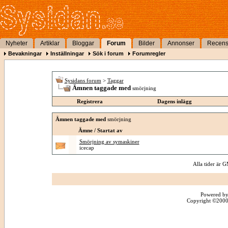
Nyheter
Artiklar
Bloggar
Forum
Bilder
Annonser
Recens
Bevakningar
Inställningar
Sök i forum
Forumregler
Sysidans forum
>
Taggar
Ämnen taggade med
smörjning
Registrera
Dagens inlägg
Ämnen taggade med
smörjning
Ämne / Startat av
Smörjning av symaskiner
icecap
Alla tider är
Powered by
Copyright ©2000 -