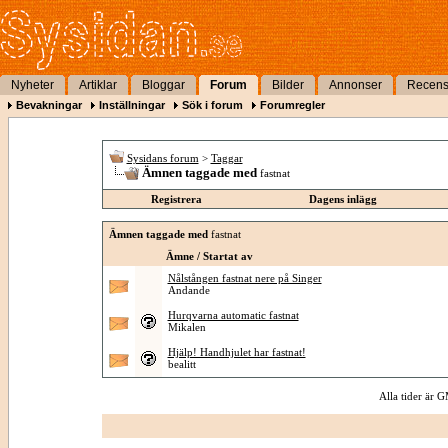
Nyheter
Artiklar
Bloggar
Forum
Bilder
Annonser
Recens
Bevakningar
Inställningar
Sök i forum
Forumregler
Sysidans forum
>
Taggar
Ämnen taggade med
fastnat
Registrera
Dagens inlägg
Ämnen taggade med
fastnat
Ämne / Startat av
Nålstången fastnat nere på Singer
Andande
Hurqvarna automatic fastnat
Mikalen
Hjälp! Handhjulet har fastnat!
bealitt
Alla tider är