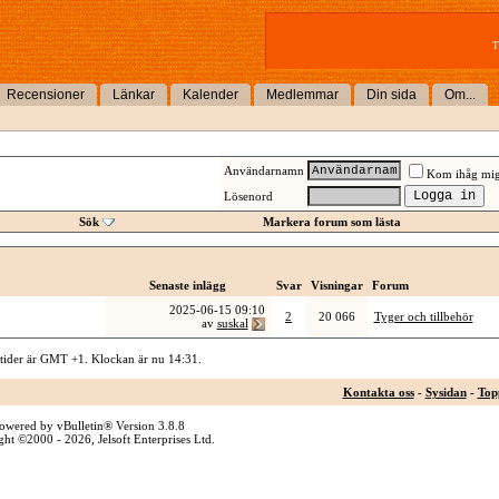
T
Recensioner
Länkar
Kalender
Medlemmar
Din sida
Om...
Användarnamn
Kom ihåg mi
Lösenord
Sök
Markera forum som lästa
Senaste inlägg
Svar
Visningar
Forum
2025-06-15
09:10
2
20 066
Tyger och tillbehör
av
suskal
 tider är GMT +1. Klockan är nu
14:31
.
Kontakta oss
-
Sysidan
-
Top
owered by vBulletin® Version 3.8.8
ht ©2000 - 2026, Jelsoft Enterprises Ltd.