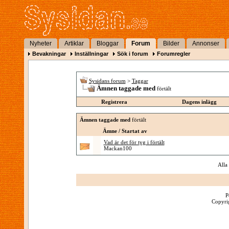
Nyheter
Artiklar
Bloggar
Forum
Bilder
Annonser
Bevakningar
Inställningar
Sök i forum
Forumregler
Sysidans forum
>
Taggar
Ämnen taggade med
förtält
Registrera
Dagens inlägg
Ämnen taggade med
förtält
Ämne / Startat av
Vad är det för tyg i förtält
Mackan100
Alla
P
Copyrig