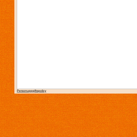
Personuppgiftspolicy