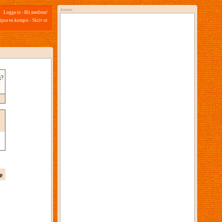
Annons
Logga in
-
Bli medlem!
ipsa en kompis
-
Skriv ut
g?
p