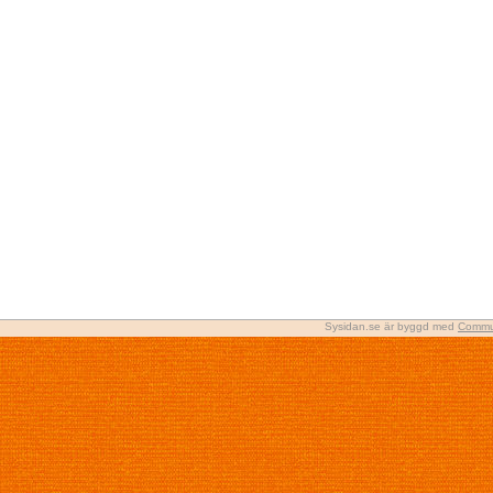
Sysidan.se är byggd med
Commu