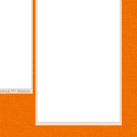
nityLib
från
Mainloop