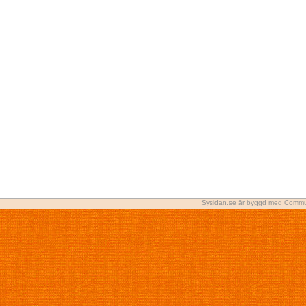
Sysidan.se är byggd med
Commu