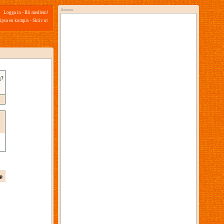
Annons
Logga in
-
Bli medlem!
ipsa en kompis
-
Skriv ut
g?
p