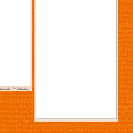
nityLib
från
Mainloop