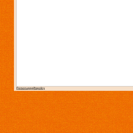
Personuppgiftspolicy