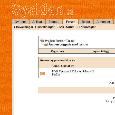
Nyheter
Artiklar
Bloggar
Forum
Bilder
Annonser
Bevakningar
Inställningar
Sök i forum
Forumregler
Sysidans forum
>
Taggar
Ämnen taggade med
tipmatic
Registrera
Dagens inlägg
Ämnen taggade med
tipmatic
Ämne / Startat av
Pfaff Tipmatic 6122 mot Select 4.2
PetEks
Alla
P
Copyrig