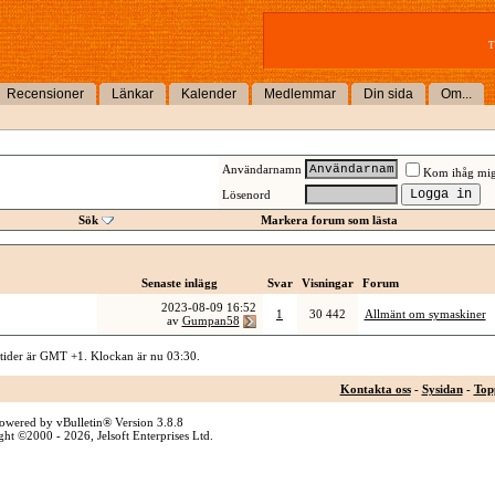
T
Recensioner
Länkar
Kalender
Medlemmar
Din sida
Om...
Användarnamn
Kom ihåg mi
Lösenord
Sök
Markera forum som lästa
Senaste inlägg
Svar
Visningar
Forum
2023-08-09
16:52
1
30 442
Allmänt om symaskiner
av
Gumpan58
 tider är GMT +1. Klockan är nu
03:30
.
Kontakta oss
-
Sysidan
-
Top
owered by vBulletin® Version 3.8.8
ht ©2000 - 2026, Jelsoft Enterprises Ltd.