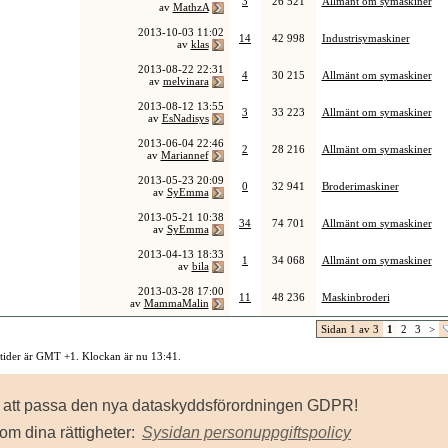
3
26 521
Allmänt om symaskiner
av
MathzA
2013-10-03
11:02
14
42 998
Industrisymaskiner
av
klas
2013-08-22
22:31
4
30 215
Allmänt om symaskiner
av
melvinara
2013-08-12
13:55
3
33 223
Allmänt om symaskiner
av
EsNadisys
2013-06-04
22:46
2
28 216
Allmänt om symaskiner
av
Mariannef
2013-05-23
20:09
0
32 941
Broderimaskiner
av
SyEmma
2013-05-21
10:38
34
74 701
Allmänt om symaskiner
av
SyEmma
2013-04-13
18:33
1
34 068
Allmänt om symaskiner
av
bila
2013-03-28
17:00
11
48 236
Maskinbroderi
av
MammaMalin
Sidan 1 av 3
1
2
3
>
 tider är GMT +1. Klockan är nu
13:41
.
Kontakta oss
-
Sysidan
-
Top
för att passa den nya dataskyddsförordningen GDPR!
owered by vBulletin® Version 3.8.8
ht ©2000 - 2026, Jelsoft Enterprises Ltd.
om dina rättigheter:
Sysidan personuppgiftspolicy