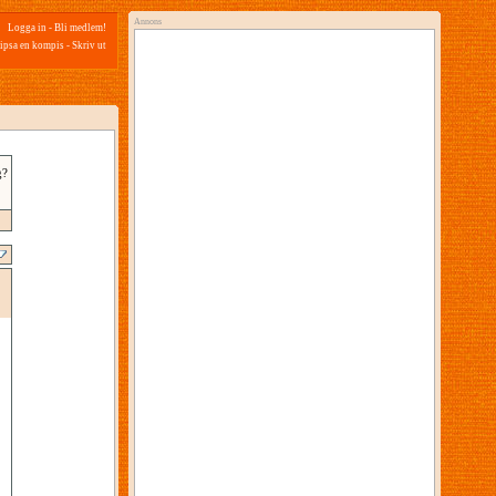
Annons
Logga in
-
Bli medlem!
ipsa en kompis
-
Skriv ut
g?