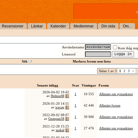
T
Recensioner
Länkar
Kalender
Medlemmar
Din sida
Om...
Användarnamn
Kom ihåg mi
Lösenord
Sök
Markera forum som lästa
Sidan 1 av 3
1
2
3
>
Senaste inlägg
Svar
Visningar
Forum
2026-04-02
19:42
1
10 555
Allmänt om symaskiner
av
HelmutM
2026-01-20
14:51
1
42 446
Allmänt forum
av
icecap
2022-09-02
08:07
1
39 906
Allmänt om symaskiner
av
Gumpan58
2021-12-28
15:25
1
27 476
Allmänt om symaskiner
av
suskal
2021-02-03
16:22