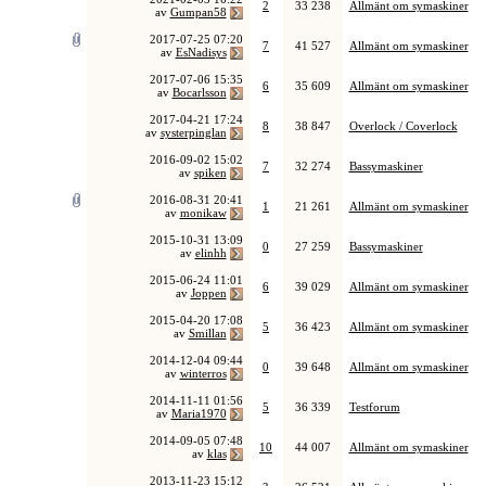
2
33 238
Allmänt om symaskiner
av
Gumpan58
2017-07-25
07:20
7
41 527
Allmänt om symaskiner
av
EsNadisys
2017-07-06
15:35
6
35 609
Allmänt om symaskiner
av
Bocarlsson
2017-04-21
17:24
8
38 847
Overlock / Coverlock
av
systerpinglan
2016-09-02
15:02
7
32 274
Bassymaskiner
av
spiken
2016-08-31
20:41
1
21 261
Allmänt om symaskiner
av
monikaw
2015-10-31
13:09
0
27 259
Bassymaskiner
av
elinhh
2015-06-24
11:01
6
39 029
Allmänt om symaskiner
av
Joppen
2015-04-20
17:08
5
36 423
Allmänt om symaskiner
av
Smillan
2014-12-04
09:44
0
39 648
Allmänt om symaskiner
av
winterros
2014-11-11
01:56
5
36 339
Testforum
av
Maria1970
2014-09-05
07:48
10
44 007
Allmänt om symaskiner
av
klas
2013-11-23
15:12