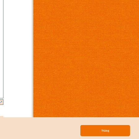
p
Stäng