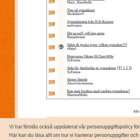
Mary_Hazelbelle
Tips på symaskiner
SkräddareV
Symaskinstest från ICA-Kuriren
melvinara
Det sa poff, vill inte starta
Bananbrasse
Siden & tjocka tyger: vilken symaskin???
ellajul
Husqvarna Viking H-Class 600e
SyEmma
Sida för jämförelse av symaskiner
(
1
2
3
)
SyEmma
Singer Simple
Amorvincitomnia
Kan man brodera med vanliga symaskiner?
MammaMalin
Alla
Vi har förstås också uppdaterat vår personuppgiftspolicy 
P
Copyrig
Här kan du läsa allt om hur vi hanterar personuppgifter och 