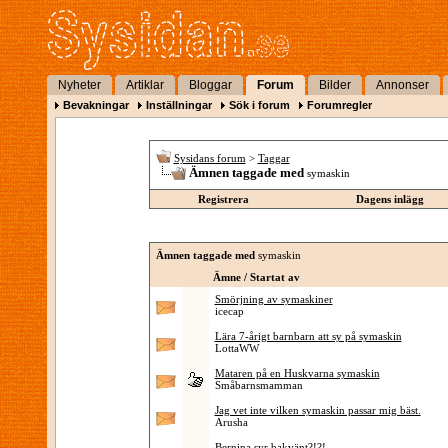
Nyheter
Artiklar
Bloggar
Forum
Bilder
Annonser
Bevakningar
Inställningar
Sök i forum
Forumregler
Sysidans forum
>
Taggar
Ämnen taggade med
symaskin
Registrera
Dagens inlägg
Ämnen taggade med
symaskin
Ämne / Startat av
Smörjning av symaskiner
icecap
Lära 7-årigt barnbarn att sy på symaskin
LottaWW
Mataren på en Huskvarna symaskin
Småbarnsmamman
Jag vet inte vilken symaskin passar mig bäst.
Arusha
Bernina syr bakvänt?!?!