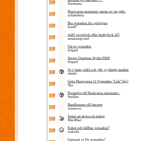
Sinsinatra
Husqvarna automatic startar av sig själv.
sofiahelena
Bra symaskin för nybörjare
Izza87
pfaff coverlock eller huskylock s25
susannaspyssel
Val av symaskin
drippel
Singer Quantum Stylist 9960
drippel
Sy i jeans, trikå och ylle, ej plastig maskin
elinhh
Grön Husqvarna 12 Symaskin "Låst" Sig?
Sky
Pressarfot till Huskvarna automatic..
Smillan
Bandkantare till Janome
winterros
Testar att skriva ett inlägg
MariMari
Enkel och hållbar symaskin?
ersboda
Gammal vs Ny symaskin?