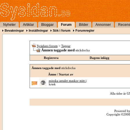
Nyheter
Artiklar
Bloggar
Forum
Bilder
Annonser
Recens
Bevakningar
Inställningar
Sök i forum
Forumregler
Sysidans forum
>
Taggar
Ämnen taggade med
stickdocka
Registrera
Dagens inlägg
Ämnen taggade med
stickdocka
Ämne / Startat av
minska antalet maskor mitt i
krtek
Alla tider är
Powered by
Copyright ©2000 -