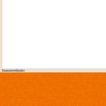
Personuppgiftspolicy