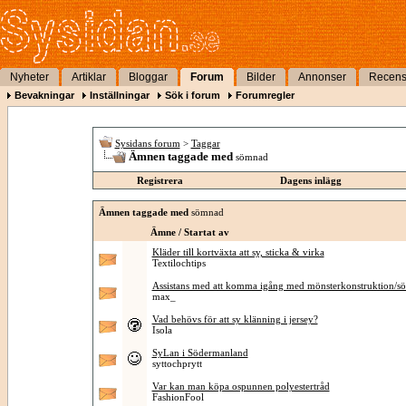
Nyheter
Artiklar
Bloggar
Forum
Bilder
Annonser
Recens
Bevakningar
Inställningar
Sök i forum
Forumregler
Sysidans forum
>
Taggar
Ämnen taggade med
sömnad
Registrera
Dagens inlägg
Ämnen taggade med
sömnad
Ämne / Startat av
Kläder till kortväxta att sy, sticka & virka
Textilochtips
Assistans med att komma igång med mönsterkonstruktion/s
max_
Vad behövs för att sy klänning i jersey?
Isola
SyLan i Södermanland
syttochprytt
Var kan man köpa ospunnen polyestertråd
FashionFool