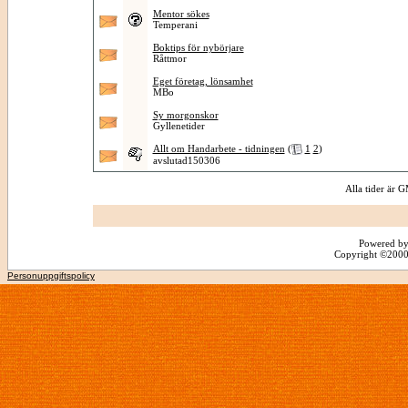
Mentor sökes
Temperani
Boktips för nybörjare
Råttmor
Eget företag, lönsamhet
MBo
Sy morgonskor
Gyllenetider
Allt om Handarbete - tidningen
(
1
2
)
avslutad150306
Alla tider är
Powered by
Copyright ©2000 -
Personuppgiftspolicy