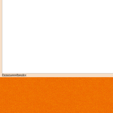
Personuppgiftspolicy