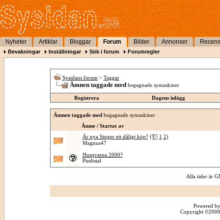
Nyheter
Artiklar
Bloggar
Forum
Bilder
Annonser
Recens
Bevakningar
Inställningar
Sök i forum
Forumregler
Sysidans forum
>
Taggar
Ämnen taggade med
begagnade symaskiner
Registrera
Dagens inlägg
Ämnen taggade med
begagnade symaskiner
Ämne / Startat av
Är nya Singer ett dåligt köp?
(
1
2
)
Magnus47
Husqvarna 2000?
Piedistal
Alla tider är
Powered by
Copyright ©2000 -