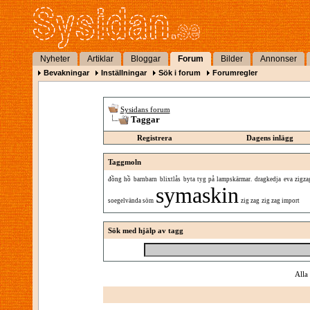
Nyheter
Artiklar
Bloggar
Forum
Bilder
Annonser
Bevakningar
Inställningar
Sök i forum
Forumregler
Sysidans forum
Taggar
Registrera
Dagens inlägg
Taggmoln
đồng hồ
barnbarn
blixtlås
byta tyg på lampskärmar.
dragkedja
eva zigza
symaskin
soegelvända söm
zig zag
zig zag import
Sök med hjälp av tagg
Alla