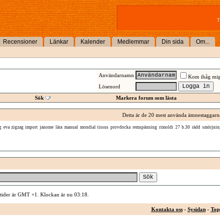
T
Recensioner
Länkar
Kalender
Medlemmar
Din sida
Om...
Användarnamn
Kom ihåg mi
Lösenord
Sök
Markera forum som lästa
Detta är de 20 mest använda ämnestaggarn
g
eva zigzag import
janome
lära
manual
mondial tissus
provdocka
remspänning
rimoldi 27 b.30
rädd
smörjnin
 tider är GMT +1. Klockan är nu
03:18
.
Kontakta oss
-
Sysidan
-
Top