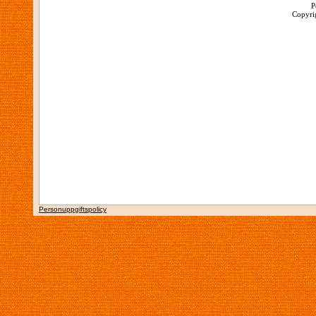
P
Copyrig
Personuppgiftspolicy