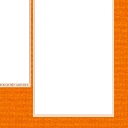
nityLib
från
Mainloop