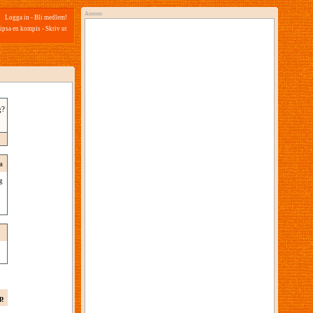
Annons
Logga in
-
Bli medlem!
ipsa en kompis
-
Skriv ut
g?
a
g
p