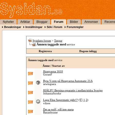
Nyheter
Artiklar
Bloggar
Forum
Bilder
Annonser
Recens
Bevakningar
Inställningar
Sök i forum
Forumregler
Sysidans forum
>
Taggar
Ämnen taggade med
service
Registrera
Dagens inlägg
Ämnen taggade med
service
Ämne / Startat av
Husqvarna 1610
GoranF
Byta V-rem på Husqvarna Automatic 21A
sewingsara
HJÄLP!! Bernina-reparatör i mellan/södra Sverige
JohannaSoreke
Laga Elna Supermatic själv!?
(
1
2
)
vilzen
Det sa poff, vill inte starta
Bananbrasse