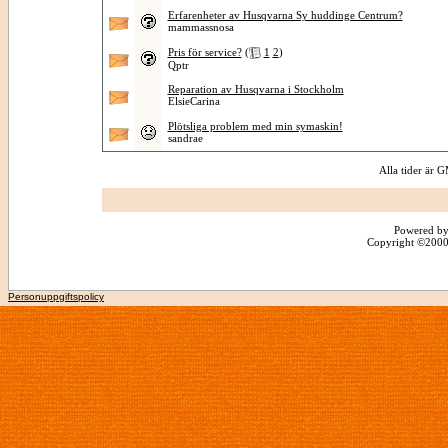
Erfarenheter av Husqvarna Sy huddinge Centrum?
mammassnosa
Pris för service?
(
1
2
)
Qptr
Reparation av Husqvarna i Stockholm
ElsieCarina
Plötsliga problem med min symaskin!
sandrae
Alla tider är
Powered by
Copyright ©2000 -
Personuppgiftspolicy