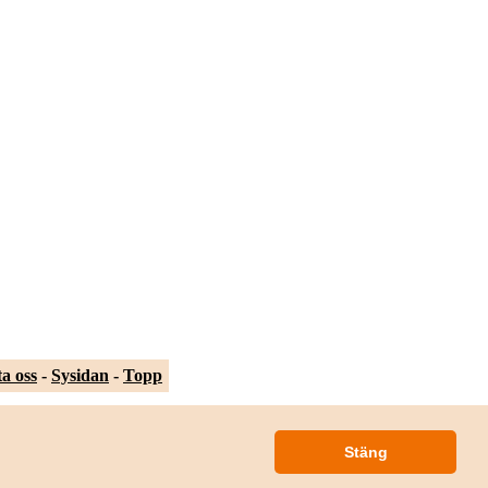
a oss
-
Sysidan
-
Topp
Stäng
Sysidan.se är byggd med
CommunityLib
från
Mainloop