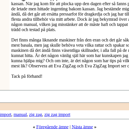
kassan. När jag kom för att plocka upp den dagen efter så fanns pl
de letade men hittade ingenting bakom kassan. Jag bestämde mig
ändå, då det går att ersätta pressarfot för dragkedja och jag har til
flesta andra tillbehör via mitt arbete. Dock är jag bekymrad över 
någon manual, vilken jag misstänker att de måste haft och tappat
trädd och testad på plats.
Det finns många liknande maskiner från den eran och det går såkla
mest basala, men jag skulle behöva veta vilka rattar och spakar s
maskinen då det ändå finns väsentliga skillnader, i alla fall på de 
kunnat hitta. Är det någon vänlig själ här som har kunskapen jag 
kunna hjälpa mig? Och om inte, är det någon som har tips på vil
mest lik? Observera att Eva ZigZag och Eva ZigZag Import ser o
Tack på förhand!
import
,
manual
,
zig zag
,
zig zag import
«
Föregående ämne
|
Nästa ämne
»