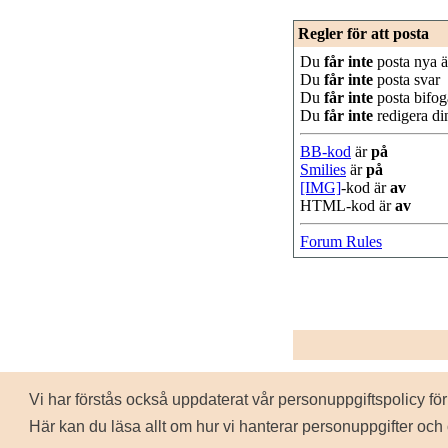
Regler för att posta
Du
får inte
posta nya 
Du
får inte
posta svar
Du
får inte
posta bifoga
Du
får inte
redigera di
BB-kod
är
på
Smilies
är
på
[IMG]
-kod är
av
HTML-kod är
av
Forum Rules
Vi har förstås också uppdaterat vår personuppgiftspolicy 
Personuppgiftspolicy
Här kan du läsa allt om hur vi hanterar personuppgifter och 
Annons