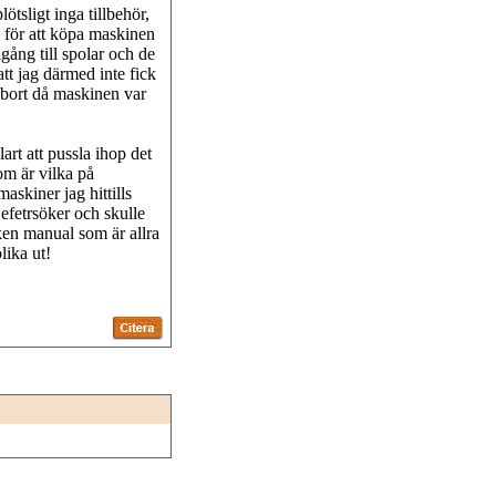
ötsligt inga tillbehör,
 för att köpa maskinen
lgång till spolar och de
att jag därmed inte fick
 bort då maskinen var
rt att pussla ihop det
om är vilka på
maskiner jag hittills
efetrsöker och skulle
ken manual som är allra
lika ut!