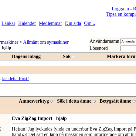
Logga in
-
B
Tipsa en kompi
Länkar
Kalender
Medlemmar
Din sida
Om...
Användarnamn
ymaskiner
>
Allmänt om symaskiner
 hjälp
Lösenord
Dagens inlägg
Sök
Markera foru
-
läs detta först!
Ämnesverktyg
Sök i detta ämne
Betygsätt ämne
Eva ZigZag Import - hjälp
Hejsan! Jag lyckades fynda en underbar Eva ZigZag Import på 
6
hand
Det satt en lapp på maskinen som informerade om att till