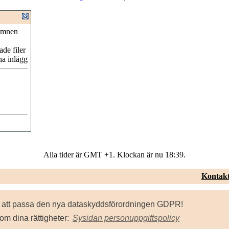
ämnen
de filer
na inlägg
Alla tider är GMT +1. Klockan är nu
18:39
.
Kontakt
Powered by vBulletin® Version 3.8.8
för att passa den nya dataskyddsförordningen GDPR!
Copyright ©2000 - 2026, Jelsoft Enterprises Ltd.
om dina rättigheter:
Sysidan personuppgiftspolicy