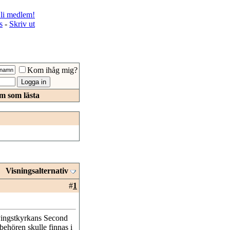
li medlem!
s
-
Skriv ut
Kom ihåg mig?
m som lästa
Visningsalternativ
#
1
Pingstkyrkans Second
behören skulle finnas i