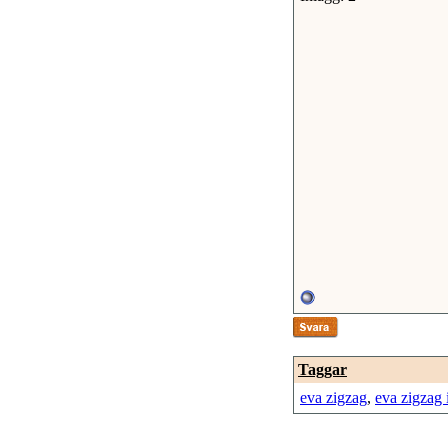
Taggar
eva zigzag
,
eva zigzag 