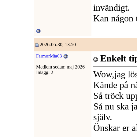
invändigt.
Kan någon t
2026-05-30, 13:50
Enkelt ti
FarmorMia63
Medlem sedan: maj 2026
Wow,jag lös
Inlägg: 2
Kände på nål
Så tröck up
Så nu ska j
själv.
Önskar er al