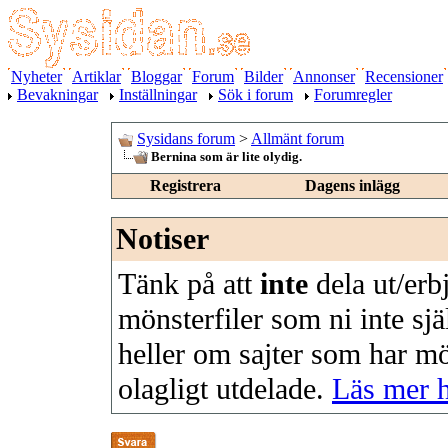
Nyheter
Artiklar
Bloggar
Forum
Bilder
Annonser
Recensioner
Bevakningar
Inställningar
Sök i forum
Forumregler
Sysidans forum
>
Allmänt forum
Bernina som är lite olydig.
Registrera
Dagens inlägg
Notiser
Tänk på att
inte
dela ut/erb
mönsterfiler som ni inte sjä
heller om sajter som har m
olagligt utdelade.
Läs mer 