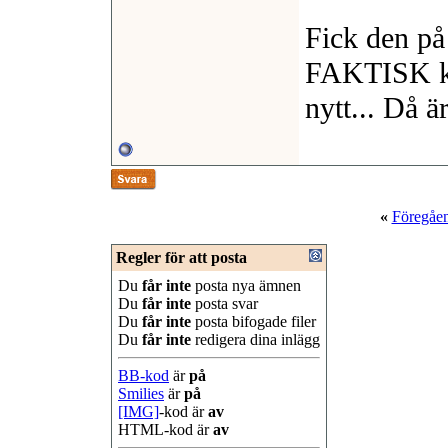
Fick den på
FAKTISK klä
nytt... Då ä
«
Föregåe
Regler för att posta
Du
får inte
posta nya ämnen
Du
får inte
posta svar
Du
får inte
posta bifogade filer
Du
får inte
redigera dina inlägg
BB-kod
är
på
Smilies
är
på
[IMG]
-kod är
av
HTML-kod är
av