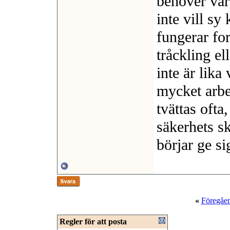
behöver var
inte vill s
fungerar for
tråckling el
inte är lika
mycket arbe
tvättas ofta
säkerhets s
börjar ge si
«
Föregåe
Regler för att posta