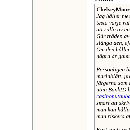
ChelseyMoor
Jag håller med
testa varje ru
att rulla av e
Går tråden av 
slänga den, ef
Om den håller
några år gam
Personligen br
marinblått, pr
färgerna som 
utan BankID h
casinonutanb
smart att skri
man kan hålla 
man riskera at
Kort sagt: tes