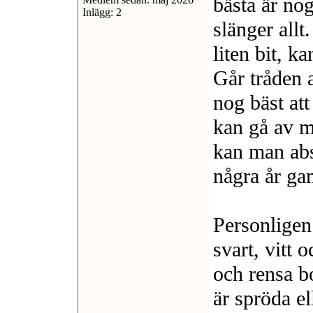
bästa är nog
Inlägg: 2
slänger allt
liten bit, k
Går tråden a
nog bäst at
kan gå av mi
kan man abs
några år ga
Personligen
svart, vitt 
och rensa b
är spröda el