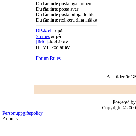
Du
får inte
posta nya ämnen
Du
får inte
posta svar
Du
får inte
posta bifogade filer
Du
får inte
redigera dina inlägg
BB-kod
är
på
Smilies
är
på
[IMG]
-kod är
av
HTML-kod är
av
Forum Rules
Alla tider är 
Powered by 
Copyright ©2000 -
Personuppgiftspolicy
Annons