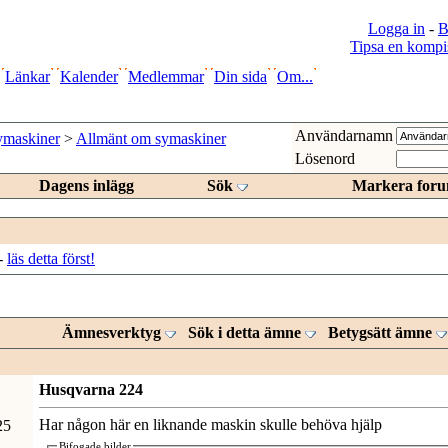
Logga in
-
B
Tipsa en kompi
Länkar
Kalender
Medlemmar
Din sida
Om...
Användarnamn
ymaskiner
>
Allmänt om symaskiner
Lösenord
Dagens inlägg
Sök
Markera foru
-
läs detta först!
Ämnesverktyg
Sök i detta ämne
Betygsätt ämne
Husqvarna 224
Har någon här en liknande maskin skulle behöva hjälp
25
Bifogade bilder