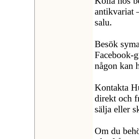
Kolla hos b
antikvariat
salu.
Besök syma
Facebook‑gr
någon kan ha
Kontakta H
direkt och f
sälja eller s
Om du behöv