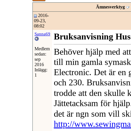
Ämnesverktyg
2016-
09-23,
08:02
Sanna69
Bruksanvisning Hus
Medlem
Behöver hjälp med att
sedan:
sep
till min gamla symas
2016
Inlägg:
Electronic. Det är e
1
och 230. Bruksanvisni
trodde att den skull
Jättetacksam för hjälp
det är ngn som vill sk
http://www.sewingman