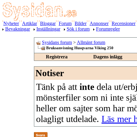
Nyheter
Artiklar
Bloggar
Forum
Bilder
Annonser
Recensioner
Bevakningar
Inställningar
Sök i forum
Forumregler
Sysidans forum
>
Allmänt forum
Bruksanvisning Husqvarna Viking 250
Registrera
Dagens inlägg
Notiser
Tänk på att
inte
dela ut/erb
mönsterfiler som ni inte sjä
heller om sajter som har m
olagligt utdelade.
Läs mer 