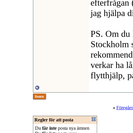
efterfrågan 
jag hjälpa d
PS. Om du le
Stockholm 
rekommender
verkar ha l
flytthjälp, 
«
Föregåe
Regler för att posta
Du
får inte
posta nya ämnen