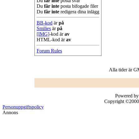
Du
får inte
posta svar
Du
får inte
posta bifogade filer
Du
får inte
redigera dina inlägg
BB-kod
är
på
Smilies
är
på
[IMG]
-kod är
av
HTML-kod är
av
Forum Rules
Alla tider är 
Powered by 
Copyright ©2000 -
Personuppgiftspolicy
Annons