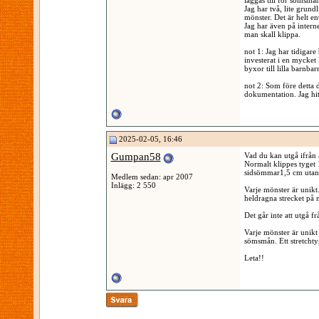
läggas till för sömsmån
Jag har två, lite grund
mönster. Det är helt en
Jag har även på interne
man skall klippa.
not 1: Jag har tidigare
investerat i en mycket
byxor till lilla barnbar
not 2: Som före detta 
dokumentation. Jag hi
2025-02-05, 16:46
Gumpan58
Vad du kan utgå ifrån 
Normalt klippes tyget 
sidsömmar1,5 cm utanf
Medlem sedan: apr 2007
Inlägg: 2 550
Varje mönster är unikt
heldragna strecket på m
Det går inte att utgå f
Varje mönster är unikt 
sömsmån. Ett stretchtyg 
Leta!!