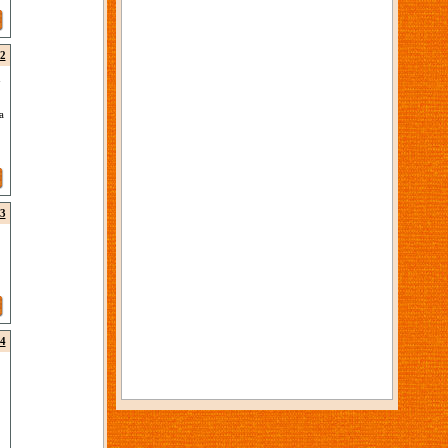
2
n
a
3
4