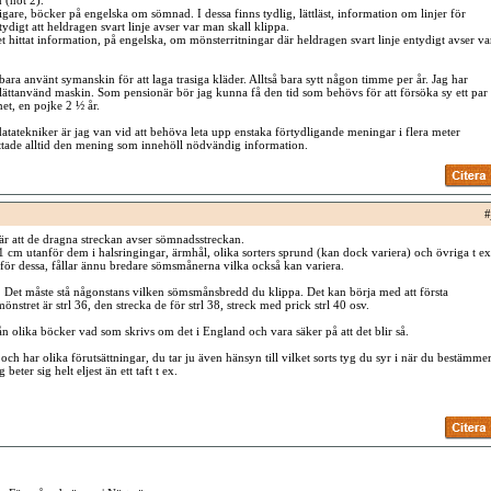
 (not 2).
ligare, böcker på engelska om sömnad. I dessa finns tydlig, lättläst, information om linjer för
tydigt att heldragen svart linje avser var man skall klippa.
t hittat information, på engelska, om mönsterritningar där heldragen svart linje entydigt avser va
 bara använt symanskin för att laga trasiga kläder. Alltså bara sytt någon timme per år. Jag har
 lättanvänd maskin. Som pensionär bör jag kunna få den tid som behövs för att försöka sy ett par
net, en pojke 2 ½ år.
datatekniker är jag van vid att behöva leta upp enstaka förtydligande meningar i flera meter
ttade alltid den mening som innehöll nödvändig information.
#
är att de dragna streckan avser sömnadsstreckan.
1 cm utanför dem i halsringingar, ärmhål, olika sorters sprund (kan dock variera) och övriga t ex
ör dessa, fållar ännu bredare sömsmånerna vilka också kan variera.
. Det måste stå någonstans vilken sömsmånsbredd du klippa. Det kan börja med att första
önstret är strl 36, den strecka de för strl 38, streck med prick strl 40 osv.
rån olika böcker vad som skrivs om det i England och vara säker på att det blir så.
och har olika förutsättningar, du tar ju även hänsyn till vilket sorts tyg du syr i när du bestämme
beter sig helt eljest än ett taft t ex.