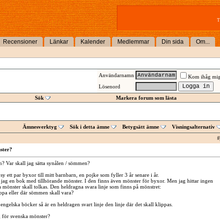
T
Recensioner
Länkar
Kalender
Medlemmar
Din sida
Om...
Användarnamn
Kom ihåg mi
Lösenord
Sök
Markera forum som lästa
Ämnesverktyg
Sök i detta ämne
Betygsätt ämne
Visningsalternativ
#
ster?
en? Var skall jag sätta synålen / sömmen?
sy ett par byxor till mitt barnbarn, en pojke som fyller 3 år senare i år.
 jag en bok med tillhörande mönster. I den finns även mönster för byxor. Men jag hittar ingen
a mönster skall tolkas. Den heldragna svara linje som finns på mönstret:
ippa eller där sömmen skall vara?
engelska böcker så är en heldragen svart linje den linje där det skall klippas.
 för svenska mönster?