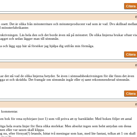
#
 osett. Det är olika från mönsterritare och mönsterproducent vad som är vad. Dvs skillnad mella
l mönsterfabrikanter.
eskrivningen. Läs hela den och det borde även stå på mönstret. De olika linjerna brukar oftast vis
plagget och sedan lägger man till sömsmån.
ota och lägg upp här så försöker jag hjälpa dig utifrån min förmåga.
#
kar det stå vad de olika linjerna betyder. Se även i sömnadsbeskrivningen för där finns det även
lägga ut och skrädda. Det framgår om sömsmån ingår eller ej samt rekommenderad sömsmån.
#
n kommentar.
 en bok för rena nybörjare (not 1) som vill pröva att sy barnkläder. Med boken följer ett antal
iga hela svarta linjer för flera olika storlekar. Men absolut ingen som helst antydan om dessa
men eller var saxen skall klippa.
ag nu, efter förnyat(!) letande, hittat två meningar som kan, med lite fantasi, tolkas att 1 cm skall