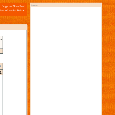
Annons
Logga in
-
Bli medlem!
ipsa en kompis
-
Skriv ut
g?
1