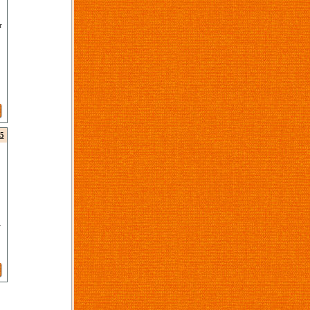
r
5
r