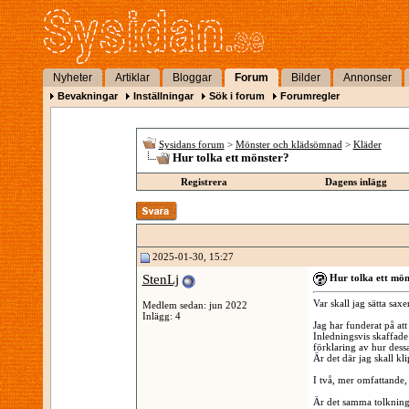
Nyheter
Artiklar
Bloggar
Forum
Bilder
Annonser
Bevakningar
Inställningar
Sök i forum
Forumregler
Sysidans forum
>
Mönster och klädsömnad
>
Kläder
Hur tolka ett mönster?
Registrera
Dagens inlägg
2025-01-30, 15:27
StenLj
Hur tolka ett mön
Var skall jag sätta sax
Medlem sedan: jun 2022
Inlägg: 4
Jag har funderat på att 
Inledningsvis skaffade
förklaring av hur dess
Är det där jag skall kl
I två, mer omfattande, 
Är det samma tolkning