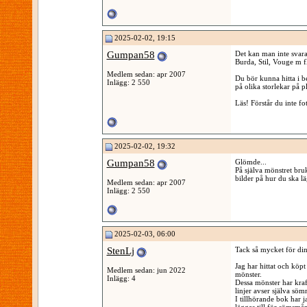
2025-02-02, 19:15
Gumpan58
Det kan man inte svara
Burda, Stil, Vouge m f
Medlem sedan: apr 2007
Du bör kunna hitta i b
Inlägg: 2 550
på olika storlekar på 
Läs! Förstår du inte f
2025-02-02, 19:32
Gumpan58
Glömde...
På själva mönstret bru
bilder på hur du ska 
Medlem sedan: apr 2007
Inlägg: 2 550
2025-02-03, 06:00
StenLj
Tack så mycket för di
Jag har hittat och köpt
Medlem sedan: jun 2022
mönster.
Inlägg: 4
Dessa mönster har kraft
linjer avser själva söm
I tillhörande bok har j