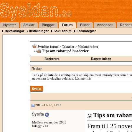
Nyheter
Artiklar
Bloggar
Forum
Bilder
Annonser
Recens
Bevakningar
Inställningar
Sök i forum
Forumregler
Sysidans forum
>
Tekniker
>
Maskinbroderi
Tips om rabatt på broderier
Registrera
Dagens inlägg
Notiser
Tänk på att
inte
dela ut/erbjuda er att kopiera maskinbrodyrfiler som ni int
uppenbart är olagligt utdelade.
Läs mer här
2010-11-17, 21:18
Syofta
Tips om rabatt
Medlem sedan: dec 2005
Fram till 25 nove
Inlägg: 714