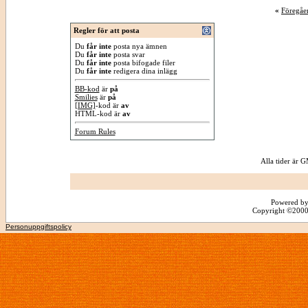
«
Föregåe
Regler för att posta
Du
får inte
posta nya ämnen
Du
får inte
posta svar
Du
får inte
posta bifogade filer
Du
får inte
redigera dina inlägg
BB-kod
är
på
Smilies
är
på
[IMG]
-kod är
av
HTML-kod är
av
Forum Rules
Alla tider är
Powered by
Copyright ©2000 -
Personuppgiftspolicy