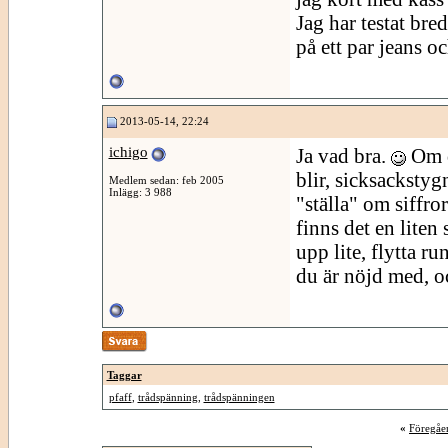
Jag har testat br
på ett par jeans oc
2013-05-14, 22:24
ichigo
Ja vad bra.
Om d
blir, sicksackstyg
Medlem sedan: feb 2005
Inlägg: 3 988
"ställa" om siffr
finns det en liten
upp lite, flytta ru
du är nöjd med, oc
Taggar
pfaff
,
trådspänning
,
trådspänningen
«
Föregåe