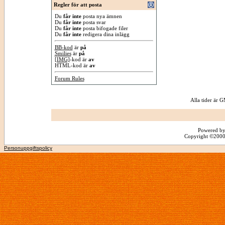
Regler för att posta
Du
får inte
posta nya ämnen
Du
får inte
posta svar
Du
får inte
posta bifogade filer
Du
får inte
redigera dina inlägg
BB-kod
är
på
Smilies
är
på
[IMG]
-kod är
av
HTML-kod är
av
Forum Rules
Alla tider är
Powered by
Copyright ©2000 -
Personuppgiftspolicy