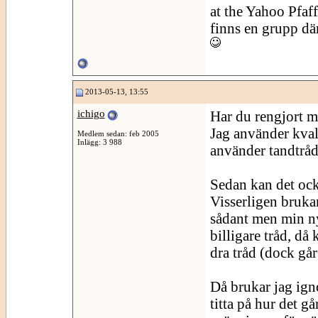
at the Yahoo Pfaf
finns en grupp dä
2013-05-13, 13:55
ichigo
Har du rengjort mel
Jag använder kval
Medlem sedan: feb 2005
Inlägg: 3 988
använder tandtråd
Sedan kan det ocks
Visserligen bruka
sådant men min nya
billigare tråd, då 
dra tråd (dock går
Då brukar jag igno
titta på hur det gå