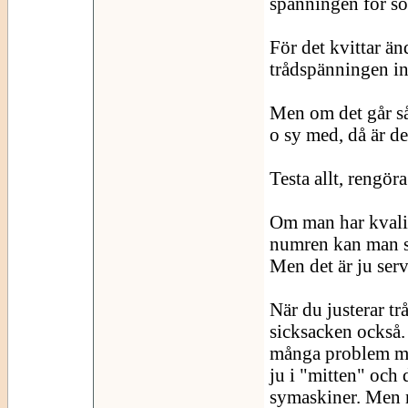
spänningen för s
För det kvittar än
trådspänningen ina
Men om det går så p
o sy med, då är de
Testa allt, rengöra
Om man har kvalit
numren kan man st
Men det är ju serv
När du justerar tr
sicksacken också.
många problem myc
ju i "mitten" och 
symaskiner. Men n