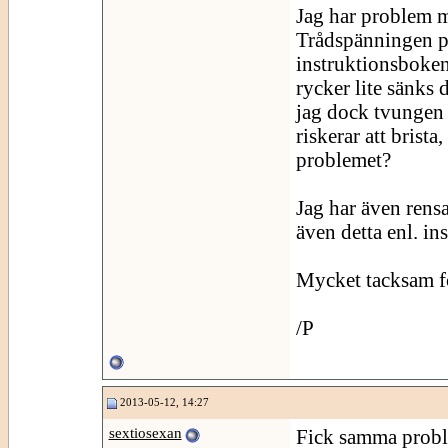
Jag har problem 
Trådspänningen på
instruktionsboken,
rycker lite sänks 
jag dock tvungen 
riskerar att brist
problemet?
Jag har även rens
även detta enl. in
Mycket tacksam fö
/P
2013-05-12, 14:27
sextiosexan
Fick samma probl