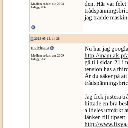
den. Här var felet 
Medlem sedan: okt 2008
Inlägg: 832
trådspänningsbric
jag trädde maskin
2013-05-12, 14:28
melvinara
Nu har jag googla
http://manuals.p
Medlem sedan: apr 2009
Inlägg: 333
gå till sidan 21 i
tension has a thir
Är du säker på att
trådspänningsbri
Jag fick justera 
hittade en bra bes
alldeles utmärkt a
länken till tipset:
http://www.fixya