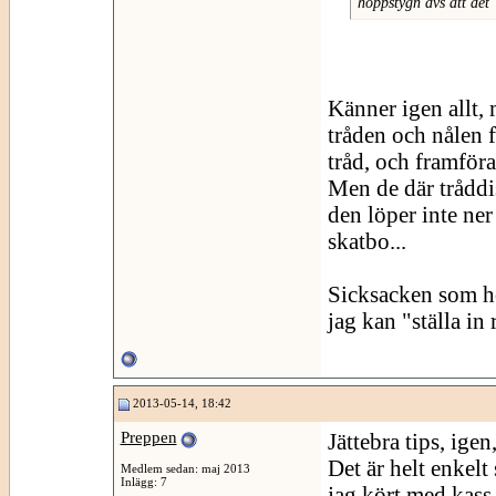
hoppstygn dvs att det 
Känner igen allt,
tråden och nålen f
tråd, och framföral
Men de där tråddis
den löper inte ner 
skatbo...
Sicksacken som ho
jag kan "ställa in
2013-05-14, 18:42
Preppen
Jättebra tips, igen
Det är helt enkelt
Medlem sedan: maj 2013
Inlägg: 7
jag kört med kass 