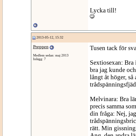
Lycka till!
2013-05-12, 15:32
Preppen
Tusen tack för sv
Medlem sedan: maj 2013
Inlägg: 7
Sextiosexan: Bra 
bra jag kunde och t
långt åt höger, så 
trådspänningsfjäd
Melvinara: Bra län
precis samma som 
din fråga: Nej, jag
trådspänningsbrick
rätt. Min gissning 
Ang. den andra lä