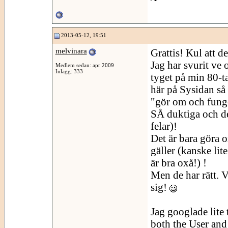
2013-05-12, 19:51
melvinara
Grattis! Kul att d
Jag har svurit ve
Medlem sedan: apr 2009
Inlägg: 333
tyget på min 80-t
här på Sysidan så
"gör om och funge
SÅ duktiga och de 
felar)!
Det är bara göra 
gäller (kanske lit
är bra oxå!) !
Men de har rätt. V
sig!
Jag googlade lite 
both the User and