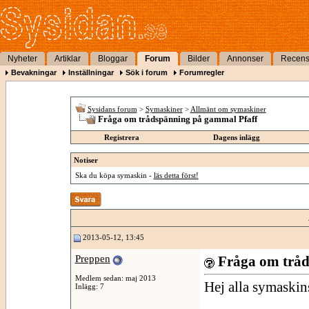
Nyheter
Artiklar
Bloggar
Forum
Bilder
Annonser
Recens
Bevakningar
Inställningar
Sök i forum
Forumregler
Sysidans forum
>
Symaskiner
>
Allmänt om symaskiner
Fråga om trådspänning på gammal Pfaff
Registrera
Dagens inlägg
Notiser
Ska du köpa symaskin -
läs detta först!
2013-05-12, 13:45
Preppen
Fråga om tråd
Medlem sedan: maj 2013
Hej alla symaskin
Inlägg: 7