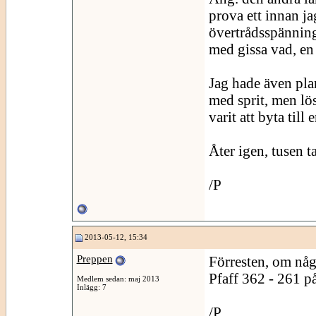
prova ett innan j
övertrådsspänning 
med gissa vad, en 
Jag hade även pla
med sprit, men lö
varit att byta till 
Åter igen, tusen t
/P
2013-05-12, 15:34
Preppen
Förresten, om någ
Pfaff 362 - 261 på
Medlem sedan: maj 2013
Inlägg: 7
/P