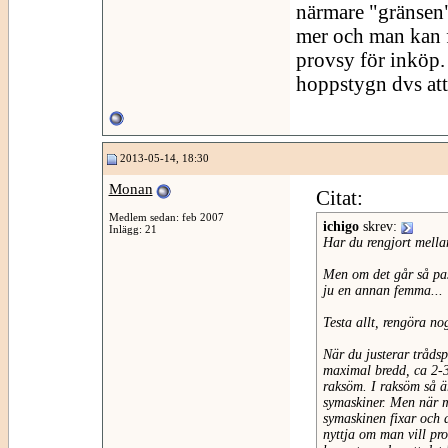
närmare "gränsen
mer och man kan f
provsy för inköp. 
hoppstygn dvs att
2013-05-14, 18:30
Monan
Citat:
Medlem sedan: feb 2007
ichigo
skrev:
Inlägg: 21
Har du rengjort mellan
Men om det går så pass
ju en annan femma...
Testa allt, rengöra nog
När du justerar trådsp
maximal bredd, ca 2-3
raksöm. I raksöm så ä
symaskiner. Men när m
symaskinen fixar och 
nyttja om man vill pro