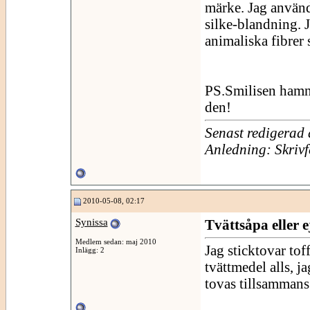
märke. Jag använde
silke-blandning. J
animaliska fibrer 
PS.Smilisen hamnad
den!
Senast redigerad
Anledning: Skrivf
2010-05-08, 02:17
Synissa
Tvättsåpa eller e
Medlem sedan: maj 2010
Jag sticktovar tof
Inlägg: 2
tvättmedel alls, ja
tovas tillsamman