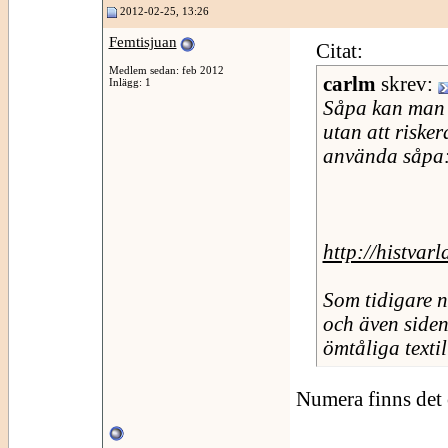
2012-02-25, 13:26
Femtisjuan
Citat:
Medlem sedan: feb 2012
carlm
skrev:
Inlägg: 1
Såpa kan man h
utan att risker
använda såpa
http://histvar
Som tidigare nä
och även siden/
ömtåliga textil
Numera finns det 