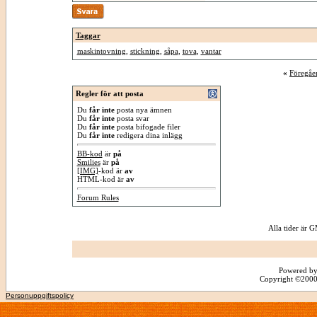
Taggar
maskintovning
,
stickning
,
såpa
,
tova
,
vantar
«
Föregåe
Regler för att posta
Du
får inte
posta nya ämnen
Du
får inte
posta svar
Du
får inte
posta bifogade filer
Du
får inte
redigera dina inlägg
BB-kod
är
på
Smilies
är
på
[IMG]
-kod är
av
HTML-kod är
av
Forum Rules
Alla tider är
Powered by
Copyright ©2000 -
Personuppgiftspolicy