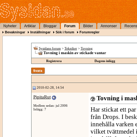
Nyheter
Artiklar
Bloggar
Forum
Bilder
Annonser
Recens
Bevakningar
Inställningar
Sök i forum
Forumregler
Sysidans forum
>
Tekniker
>
Tovning
Tovning i maskin av stickade vantar
Registrera
Dagens inlägg
2010-02-28, 14:54
PipitaRut
Tovning i mask
Medlem sedan: jul 2006
Har stickat ett pa
Inlägg: 7
från Drops. I besk
innehålla varken 
vilket tvättmedel 