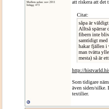
att riskera att de
Medlem sedan: nov 2011
Inlägg: 473
Citat:
såpa är väldigt
Alltså spärrar 
fibern inte bl
samtidigt med 
hakar fjällen i
man tvätta ylle
mesta) så är e
http://histvarld.
Som tidigare nämnt
även siden/silke. 
textilier.