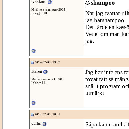
tyskland
shampoo
Medlem sedan: mar 2005
När jag tvättar u
Inlägg: 510
jag hårshampoo.
Det lärde en kassö
Vet ej om man kan
jag.
2012-02-02, 19:03
Karen
Jag har inte ens t
tovat rätt så mån
Medlem sedan: okt 2005
Inlägg: 111
snällt program oc
utmärkt.
2012-02-02, 19:31
carlm
Såpa kan man ha f