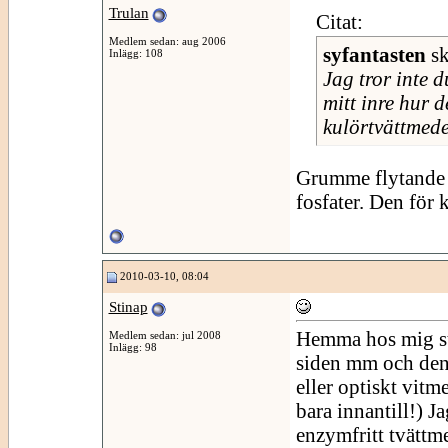
Trulan
Citat:
Medlem sedan: aug 2006
syfantasten
sk
Inlägg: 108
Jag tror inte d
mitt inre hur d
kulörtvättmede
Grumme flytande t
fosfater. Den för k
2010-03-10, 08:04
Stinap
Hemma hos mig stå
Medlem sedan: jul 2008
Inlägg: 98
siden mm och den 
eller optiskt vitme
bara innantill!) J
enzymfritt tvättme