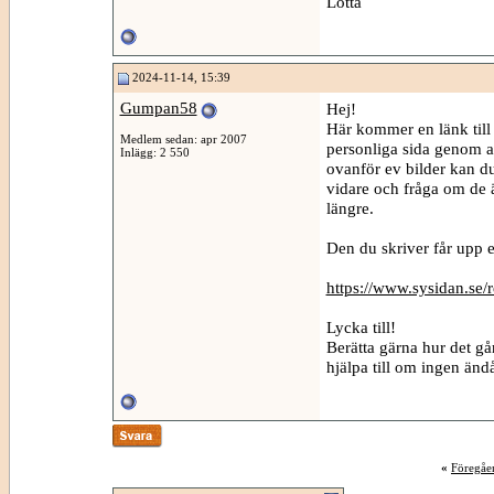
Lotta
2024-11-14, 15:39
Gumpan58
Hej!
Här kommer en länk till
Medlem sedan: apr 2007
personliga sida genom at
Inlägg: 2 550
ovanför ev bilder kan 
vidare och fråga om de är
längre.
Den du skriver får upp 
https://www.sysidan.se
Lycka till!
Berätta gärna hur det går.
hjälpa till om ingen ändå
«
Föregåe