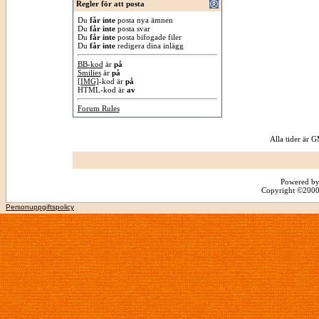
Regler för att posta
Du
får inte
posta nya ämnen
Du
får inte
posta svar
Du
får inte
posta bifogade filer
Du
får inte
redigera dina inlägg
BB-kod
är
på
Smilies
är
på
[IMG]
-kod är
på
HTML-kod är
av
Forum Rules
Alla tider är
Powered by
Copyright ©2000 -
Personuppgiftspolicy