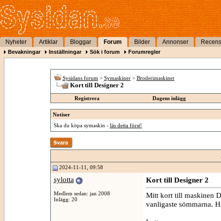
Nyheter
Artiklar
Bloggar
Forum
Bilder
Annonser
Recens
Bevakningar
Inställningar
Sök i forum
Forumregler
Sysidans forum
>
Symaskiner
>
Broderimaskiner
Kort till Designer 2
Registrera
Dagens inlägg
Notiser
Ska du köpa symaskin -
läs detta först!
2024-11-11, 09:58
sylotta
Kort till Designer 2
Medlem sedan: jan 2008
Mitt kort till maskinen
Inlägg: 20
vanligaste sömmarna. Har