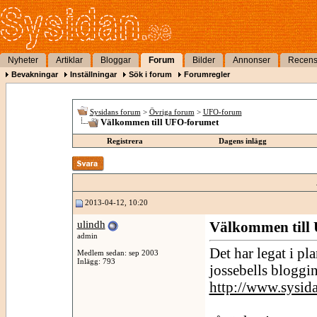
Nyheter
Artiklar
Bloggar
Forum
Bilder
Annonser
Recens
Bevakningar
Inställningar
Sök i forum
Forumregler
Sysidans forum
>
Övriga forum
>
UFO-forum
Välkommen till UFO-forumet
Registrera
Dagens inlägg
2013-04-12, 10:20
ulindh
Välkommen till
admin
Det har legat i pl
Medlem sedan: sep 2003
Inlägg: 793
jossebells bloggi
http://www.sysida