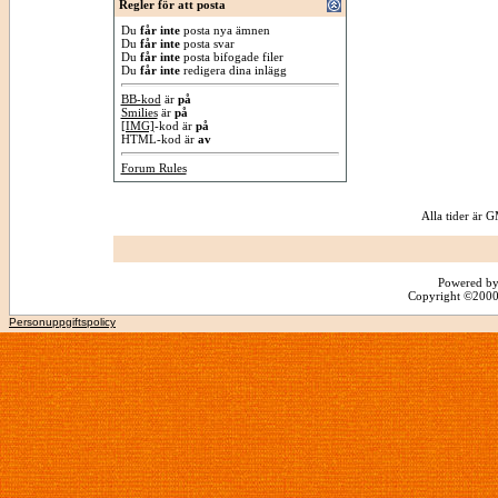
Regler för att posta
Du
får inte
posta nya ämnen
Du
får inte
posta svar
Du
får inte
posta bifogade filer
Du
får inte
redigera dina inlägg
BB-kod
är
på
Smilies
är
på
[IMG]
-kod är
på
HTML-kod är
av
Forum Rules
Alla tider är
Powered by
Copyright ©2000 -
Personuppgiftspolicy