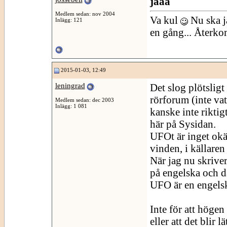
jaaa
Medlem sedan: nov 2004
Va kul
Nu ska ja
Inlägg: 121
en gång... Återk
2015-01-03, 12:49
leningrad
Det slog plötsligt n
rörforum (inte vat
Medlem sedan: dec 2003
Inlägg: 1 081
kanske inte riktig
här på Sysidan.
UFOt är inget okän
vinden, i källaren 
När jag nu skriver 
på engelska och d
UFO är en engelsk
Inte för att höge
eller att det blir