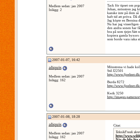
Tack för tipset om prgo
Medlem sedan: jan 2007
Johan, mönstren jag kö
Inlägg: 2
kanske inte på dem så 
haft tid att pröva. Då d
Jag köpte en Bernina då
Nu har jag visserligen
den andra sonen har få
bra på som tjejer.Sätt 
kopiera gamla byxors s
som borde vara raka sö
2007-01-07, 16:42
aliquis
Mönstrena vi hade koll
Stil J22501
http://www.fjoelner.d
Medlem sedan: jan 2007
Inlägg: 162
Burda 8272
http://www.fjoelner.d
Kwik 3250
http://images.patternr
2007-01-08, 18:28
aliquis
Citat:
TeknikFreek skre
Medlem sedan: jan 2007
http://www.wil
Inlägg: 162
När du blir lite