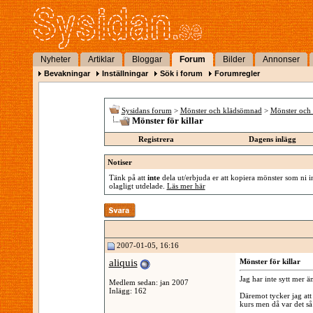
Nyheter
Artiklar
Bloggar
Forum
Bilder
Annonser
Bevakningar
Inställningar
Sök i forum
Forumregler
Sysidans forum
>
Mönster och klädsömnad
>
Mönster och 
Mönster för killar
Registrera
Dagens inlägg
Notiser
Tänk på att
inte
dela ut/erbjuda er att kopiera mönster som ni in
olagligt utdelade.
Läs mer här
2007-01-05, 16:16
aliquis
Mönster för killar
Jag har inte sytt mer än
Medlem sedan: jan 2007
Inlägg: 162
Däremot tycker jag att
kurs men då var det så