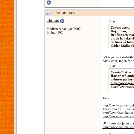
2007-01-05, 18:49
aliquis
Citat:
Theresa skrev:
Medlem sedan: jan 2007
Hej Johan,
Inlägg: 162
Det finns en mö
att de har skri
de finns på bibl
kläder istället 
Sökte på vårt stadsbib
damkläder, ingen för he
Citat:
MonikaW skrev:
Här är två andra
mönster på herr
http://www.sysi
http://www.sysi
Tack.
http://www.sysidan.se
Var en bra träff, den l
http://www.habithat.co
http://www.habithat.co
Där fanns det ju ett p
http://www.habithat.c