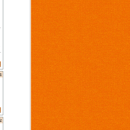
r
n
1
2