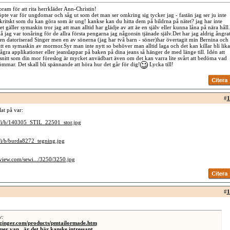
ram för att rita herrkläder Ann-Christin!
pte var för ungdomar och såg ut som det man ser omkring sig tycker jag - fastän jag ser ju inte
kritskt som du kan göra som är ung! kankse kan du hitta dem på bildrna på nätet? jag har inte
et gäller symaskin tror jag att man alltid har glädje av att äe en själv eller kunna låna på nära håll.
 jag var tonåring för de allra första pengarna jag någonsin tjänade själv.Det har jag aldrig ångrat
 en datoriserad Singer men en av sönerna (jag har två barn - söner)har övertagit min Bernina och
tt en symaskin av mormor.Syr man inte nytt so behöver man alltid laga och det kan killar bli lika
några applikationer eller jeanslappar på baken på dina jeans så hänger de med länge till. Idén att
nitt som din mor föreslog är mycket anvädbart även om det kan varra lite svårt att bedöma vad
mmar. Det skall bli spännande att höra hur det går för dig!
Lycka till!
#
1
at på var:
k/i/b/140305_STIL_22501_stor.jpg
k/i/b/burda8272_tegning.jpg
eview.com/sewi.../3250/3250.jpg
#
1
v:
dginger.com/products/pmtailormade.htm
 mer van , är det här kanske intressant.