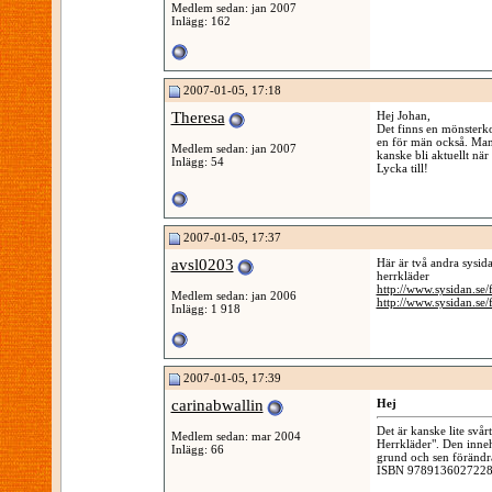
Medlem sedan: jan 2007
Inlägg: 162
2007-01-05, 17:18
Theresa
Hej Johan,
Det finns en mönsterko
en för män också. Man 
Medlem sedan: jan 2007
kanske bli aktuellt när
Inlägg: 54
Lycka till!
2007-01-05, 17:37
avsl0203
Här är två andra sysida
herrkläder
http://www.sysidan.se/
Medlem sedan: jan 2006
http://www.sysidan.se/
Inlägg: 1 918
2007-01-05, 17:39
carinabwallin
Hej
Det är kanske lite svå
Medlem sedan: mar 2004
Herrkläder". Den inneh
Inlägg: 66
grund och sen förändra 
ISBN 9789136027228. K