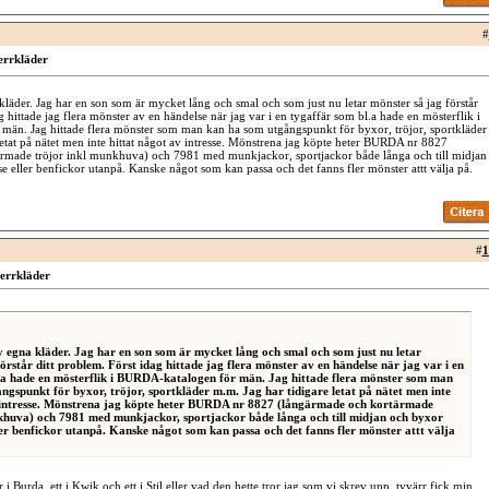
#
errkläder
 kläder. Jag har en son som är mycket lång och smal och som just nu letar mönster så jag förstår
g hittade jag flera mönster av en händelse när jag var i en tygaffär som bl.a hade en mösterflik i
än. Jag hittade flera mönster som man kan ha som utgångspunkt för byxor, tröjor, sportkläder
letat på nätet men inte hittat något av intresse. Mönstrena jag köpte heter BURDA nr 8827
rmade tröjor inkl munkhuva) och 7981 med munkjackor, sportjackor både långa och till midjan
 eller benfickor utanpå. Kanske något som kan passa och det fanns fler mönster attt välja på.
#
1
errkläder
sy egna kläder. Jag har en son som är mycket lång och smal och som just nu letar
örstår ditt problem. Först idag hittade jag flera mönster av en händelse när jag var i en
.a hade en mösterflik i BURDA-katalogen för män. Jag hittade flera mönster som man
ngspunkt för byxor, tröjor, sportkläder m.m. Jag har tidigare letat på nätet men inte
 intresse. Mönstrena jag köpte heter BURDA nr 8827 (långärmade och kortärmade
khuva) och 7981 med munkjackor, sportjackor både långa och till midjan och byxor
er benfickor utanpå. Kanske något som kan passa och det fanns fler mönster attt välja
r i Burda, ett i Kwik och ett i Stil eller vad den hette tror jag som vi skrev upp, tyvärr fick min