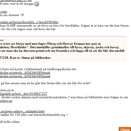
o.uk/images/Folk151.jpg
ell men visst är de snygga
.com/
ont om mönster =P
ysidan.se/forum/showthre...t=herrkl%E4der
ats få ABF intresserade av att driva en kurs för herrkläder, frågan är ju bara om det kan finnas
sse för det och någon som vill driva det här.
rev:
ite svårt att börja med men Inger Öberg och Hervor Ersman har gett ut
ktion, Herrkläder". Den innehåller grundmallar till byxa, skjorta, jacka och kavaj.
att man ska ha den som grund och sen förändra och lägga till så att det blir den modell
228. Kan ev. finnas på biblioteket.
et finns två kurser i klädsömnad på medborgarskolan här:
skolan.se/templa...kl%E4ds%F6mnad
skolan.se/templa...kl%E4ds%F6mnad
 den senare utan att ha gått den första eller om det blir för svårt?
boken på är:
okhandeln.se/bok...sbn=9136027227
t. Årtalet verkar stämma med mönsterkonstruktion 2 som finns på biblioteket men frågan är om
orebro.se/
nu/inger-oeberg...rrklaeder.html
stället för 156 eller vad internetbokhandeln tog :/
ll kolla vidare.