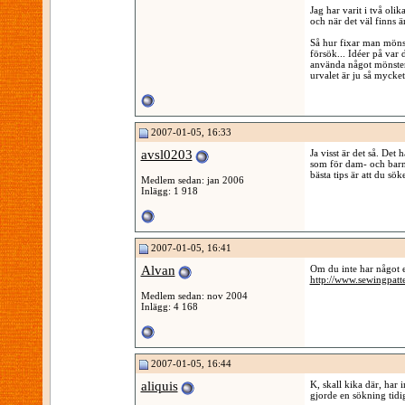
Jag har varit i två oli
och när det väl finns är
Så hur fixar man mönste
försök... Idéer på var 
använda något mönster d
urvalet är ju så mycket 
2007-01-05, 16:33
avsl0203
Ja visst är det så. Det
som för dam- och barnk
bästa tips är att du sö
Medlem sedan: jan 2006
Inlägg: 1 918
2007-01-05, 16:41
Alvan
Om du inte har något e
http://www.sewingpatt
Medlem sedan: nov 2004
Inlägg: 4 168
2007-01-05, 16:44
aliquis
K, skall kika där, har i
gjorde en sökning tidi