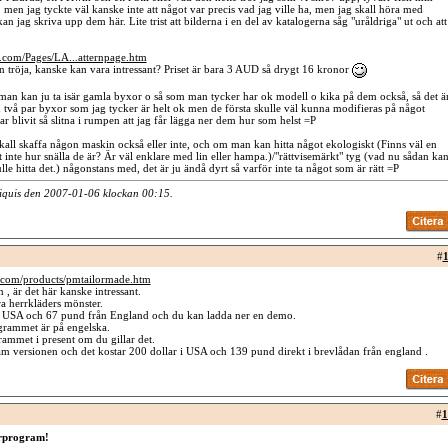
 men jag tyckte väl kanske inte att något var precis vad jag ville ha, men jag skall höra med
an jag skriva upp dem här. Lite trist att bilderna i en del av katalogerna såg "uråldriga" ut och att
s.com/Pages/LA...atternpage.htm
en tröja, kanske kan vara intressant? Priset är bara 3 AUD så drygt 16 kronor
an kan ju ta isär gamla byxor o så som man tycker har ok modell o kika på dem också, så det ä
 ju två par byxor som jag tycker är helt ok men de första skulle väl kunna modifieras på något
r blivit så slitna i rumpen att jag får lägga ner dem hur som helst =P
all skaffa någon maskin också eller inte, och om man kan hitta något ekologiskt (Finns väl en
 inte hur snälla de är? Är väl enklare med lin eller hampa.)/"rättvisemärkt" tyg (vad nu sådan ka
le hitta det.) någonstans med, det är ju ändå dyrt så varför inte ta något som är rätt =P
liquis den 2007-01-06 klockan
00:15
.
#
1
.com/products/pmtailormade.htm
 , är det här kanske intressant.
ra herrkläders mönster.
 i USA och 67 pund från England och du kan ladda ner en demo.
grammet är på engelska.
ammet i present om du gillar det.
 dam versionen och det kostar 200 dollar i USA och 139 pund direkt i brevlådan från england .
#
1
rprogram!