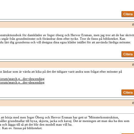
#
nstruktionsbok för damkläder av Inger öberg och Hervor Ersman, men jag tror att de har skrivit
utgår från grundmönster och förändrar dem efter tycke. Tror de finns på biblioteket. Kan
 du lärt dig grunderna och vill designa dina egna kläder istället för att använda färdiga mönster.
#
n länkar som är värda att kika på det det tidigare varit andra som frågat efter mönster på
forum/search.p...der=descending
forum/search.p...der=descending
#
rt att börja med men Inger Öberg och Hervor Ersman har gett ut "Mönsterkonstruktion,
åller grundmallar till byxa, skjorta, jacka och kavaj. Det är meningen att man ska ha den som
och lägga till så att det blir den modell man vill ha.
an ev. finnas på biblioteket.