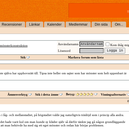
T
Recensioner
Länkar
Kalender
Medlemmar
Din sida
Om...
Användarnamn
Kom ihåg mi
mönsterkonstruktion
Lösenord
Sök
Markera forum som lästa
te själva har upphovsrätt till. Tipsa inte heller om sajter som har mönster som helt uppenbart är
Betyg:
Ämnesverktyg
Sök i detta ämne
Visningsalternativ
#
 i låg- och mellanstadiet, på högstadiet valde jag naturligtvis träslöjd som i princip alla andra.
 det hade varit kul om man kunde sy kläder själv så därför tänkte jag gå någon grundläggande
 att man behövde ha med sig ett eget mönster och redan här börjar problemen.