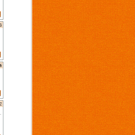
5
6
7