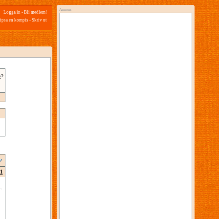
Annons
Logga in
-
Bli medlem!
ipsa en kompis
-
Skriv ut
g?
1