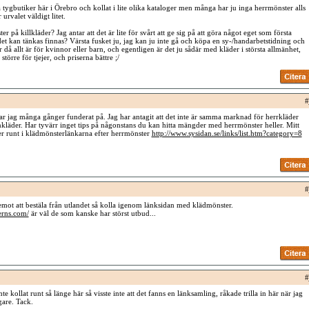
ka tygbutiker här i Örebro och kollat i lite olika kataloger men många har ju inga herrmönster alls
 urvalet väldigt litet.
r på killkläder? Jag antar att det är lite för svårt att ge sig på att göra något eget som första
det kan tänkas finnas? Värsta fusket ju, jag kan ju inte gå och köpa en sy-/handarbetstidning och
å allt är för kvinnor eller barn, och egentligen är det ju sådär med kläder i största allmänhet,
större för tjejer, och priserna bättre ;/
#
 har jag många gånger funderat på. Jag har antagit att det inte är samma marknad för herrkläder
läder. Har tyvärr inget tips på någonstans du kan hitta mängder med herrmönster heller. Mitt
ker runt i klädmönsterlänkarna efter herrmönster
http://www.sysidan.se/links/list.htm?category=8
#
mot att bestäla från utlandet så kolla igenom länksidan med klädmönster.
erns.com/
är väl de som kanske har störst utbud...
#
nte kollat runt så länge här så visste inte att det fanns en länksamling, råkade trilla in här när jag
gare. Tack.