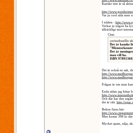
http://www.habithat.c
Kanske inte är så aktu
http://www.goodorient
Var ju cool sida men 
I tråden -
http://www.s
Verkar ju någon ha lyck
tillräckligt stort intre
Citat:
carinabwallin sk
Det är kanske l
"Mönsterkonstru
Det är meningen 
man vill ha.
ISBN 9789136027
Det är också en sak, d
http://www.medborgar
http://www.medborgar
Frågan är om man kan gå
Enda sidan jag hittar 
http://www.internetb
Och där har den utgåt
det är rätt.
http://opac.
Boken finns här:
http://www.cmgarment.
Men kostar 398 kr där i
Mycket spam, nåja, ska