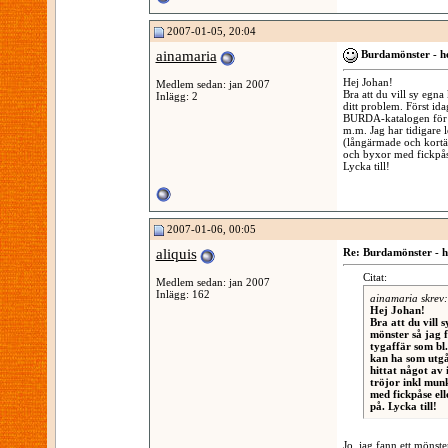
2007-01-05, 20:04
ainamaria
Burdamönster - h
Hej Johan!
Medlem sedan: jan 2007
Bra att du vill sy egna
Inlägg: 2
ditt problem. Först ida
BURDA-katalogen för m
m.m. Jag har tidigare 
(långärmade och kortä
och byxor med fickpåse
Lycka till!
2007-01-06, 00:05
aliquis
Re: Burdamönster - h
Citat:
Medlem sedan: jan 2007
Inlägg: 162
ainamaria skrev:
Hej Johan!
Bra att du vill 
mönster så jag f
tygaffär som bl
kan ha som utgå
hittat något av
tröjor inkl mun
med fickpåse ell
på. Lycka till!
Jo, jag fann ett mönste