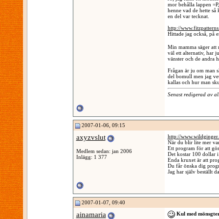
mor behålla lappen =P,
henne vad de hette så k
en del var tecknat.
http://www.fitzpattern
Hittade jag också, på 
Min mamma säger att m
väl ett alternativ, har
vänster och de andra ha
Frågan är ju om man sk
del bomull men jag vet
kallas och hur man skul
Senast redigerad av a
2007-01-06, 09:15
axyzvslut
http://www.wildginger
När du blir lite mer van
Ett program för att gö
Medlem sedan: jan 2006
Det kostar 100 dollar
Inlägg: 1 377
Enda kruxet är att pro
Du får önska dig progr
Jag har själv beställt
2007-01-07, 09:40
ainamaria
Kul med mönsgte