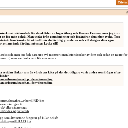
#
nsterkonstruktionsbok för damkläder av Inger öberg och Hervor Ersman, men jag tror
vit en för män också. Man utgår från grundmönster och förändrar dem efter tycke. Tror
ioteket. Kan kanske bli aktuellt när du lärt dig grunderna och vill designa dina egna
för att använda färdiga mönster. Lycka till!
lioteks sida men jag fick bara upp två mönsterkonstuktionsböcker av dem och sedan en nyare för
rrar :/, men kan kolla runt lite mer senare.
 sysidan länkar som är värda att kika på det det tidigare varit andra som frågat efter
kläder
dan.se/forum/search.p...der=descending
dan.se/forum/search.p...der=descending
/forum/showthre...t=herrkl%E4der
änkar nämligen till:
.uk/
eller rättare sagt:
.uk/index.php/cPath/6
lagg som åtminstone fungerar på killar också:
o.uk/images/Folk113.jpg