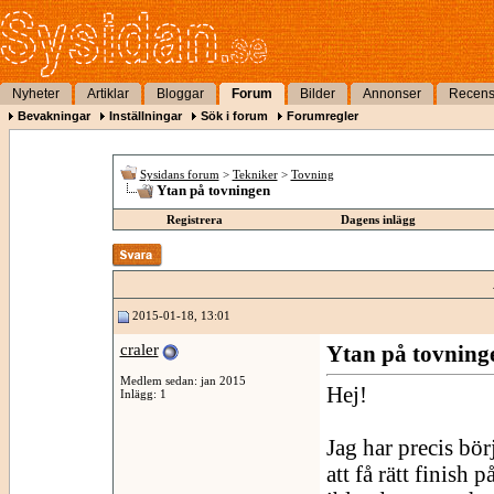
Nyheter
Artiklar
Bloggar
Forum
Bilder
Annonser
Recens
Bevakningar
Inställningar
Sök i forum
Forumregler
Sysidans forum
>
Tekniker
>
Tovning
Ytan på tovningen
Registrera
Dagens inlägg
2015-01-18, 13:01
craler
Ytan på tovning
Medlem sedan: jan 2015
Hej!
Inlägg: 1
Jag har precis bör
att få rätt finish 