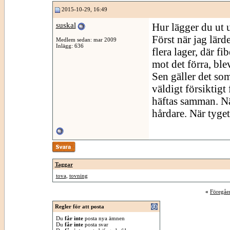
2015-10-29, 16:49
suskal
Hur lägger du ut 
Först när jag lärd
Medlem sedan: mar 2009
Inlägg: 636
flera lager, där fi
mot det förra, ble
Sen gäller det so
väldigt försiktigt 
häftas samman. Nä
hårdare. När tyget
Taggar
tova
,
tovning
«
Föregåe
Regler för att posta
Du
får inte
posta nya ämnen
Du
får inte
posta svar