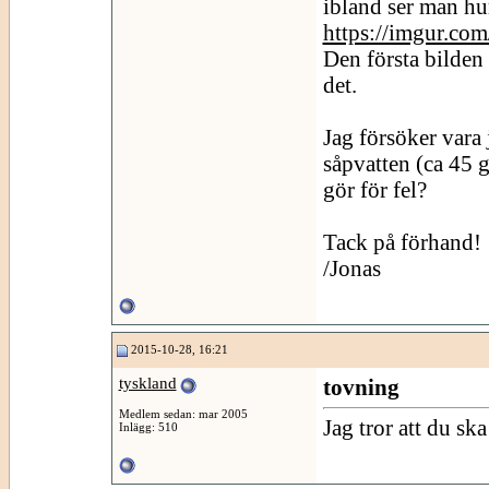
ibland ser man hur
https://imgur.com
Den första bilden ä
det.
Jag försöker vara
såpvatten (ca 45 
gör för fel?
Tack på förhand!
/Jonas
2015-10-28, 16:21
tyskland
tovning
Medlem sedan: mar 2005
Jag tror att du sk
Inlägg: 510