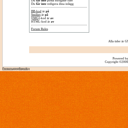
Du
får inte
posta bifogade filer
Du
får inte
redigera dina inlägg
BB-kod
är
på
Smilies
är
på
[IMG]
-kod är
av
HTML-kod är
av
Forum Rules
Alla tider är
Powered by
Copyright ©2000 -
Personuppgiftspolicy