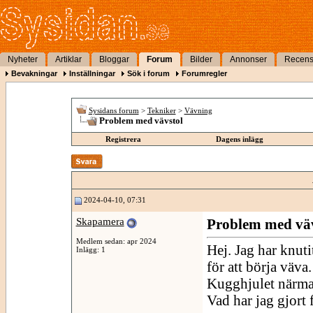
Nyheter
Artiklar
Bloggar
Forum
Bilder
Annonser
Recens
Bevakningar
Inställningar
Sök i forum
Forumregler
Sysidans forum
>
Tekniker
>
Vävning
Problem med vävstol
Registrera
Dagens inlägg
2024-04-10, 07:31
Skapamera
Problem med väv
Medlem sedan: apr 2024
Hej. Jag har knut
Inlägg: 1
för att börja väva.
Kugghjulet närmast
Vad har jag gjort f