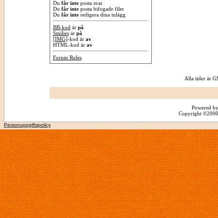
Du
får inte
posta svar
Du
får inte
posta bifogade filer
Du
får inte
redigera dina inlägg
BB-kod
är
på
Smilies
är
på
[IMG]
-kod är
av
HTML-kod är
av
Forum Rules
Alla tider är
Powered by
Copyright ©2000 -
Personuppgiftspolicy