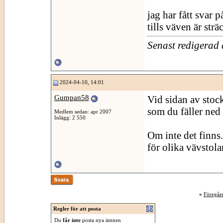
jag har fått svar 
tills väven är sträc
Senast redigerad
2024-04-10, 14:01
Gumpan58
Vid sidan av stoc
som du fäller ned
Medlem sedan: apr 2007
Inlägg: 2 550
Om inte det finns.
för olika vävstolar
«
Föregåe
Regler för att posta
Du
får inte
posta nya ämnen