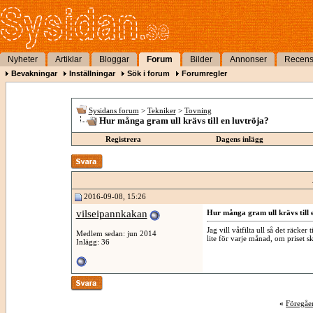
Nyheter
Artiklar
Bloggar
Forum
Bilder
Annonser
Recens
Bevakningar
Inställningar
Sök i forum
Forumregler
Sysidans forum
>
Tekniker
>
Tovning
Hur många gram ull krävs till en luvtröja?
Registrera
Dagens inlägg
2016-09-08, 15:26
vilseipannkakan
Hur många gram ull krävs till 
Jag vill våtfilta ull så det räcker
Medlem sedan: jun 2014
lite för varje månad, om priset s
Inlägg: 36
«
Föregåe