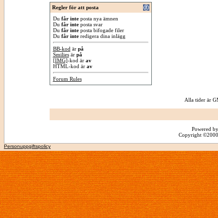
Regler för att posta
Du
får inte
posta nya ämnen
Du
får inte
posta svar
Du
får inte
posta bifogade filer
Du
får inte
redigera dina inlägg
BB-kod
är
på
Smilies
är
på
[IMG]
-kod är
av
HTML-kod är
av
Forum Rules
Alla tider är
Powered by
Copyright ©2000 -
Personuppgiftspolicy