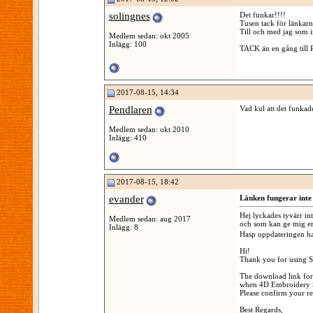
solingnes
Det funkar!!!!
Tusen tack för länkarn
Till och med jag som in
Medlem sedan: okt 2005
Inlägg: 100
TACK än en gång till 
2017-08-15, 14:34
Pendlaren
Vad kul att det funkad
Medlem sedan: okt 2010
Inlägg: 410
2017-08-15, 18:42
evander
Länken fungerar inte 
Hej lyckades tyvärr in
Medlem sedan: aug 2017
och som kan ge mig en
Inlägg: 8
Hasp uppdateringen har 
Hi!
Thank you for using S
The download link for
when 4D Embroidery Sy
Please confirm your re
Best Regards,