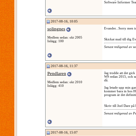
Software Informer Te
2017-08-16, 10:05
solingnes
Evander...Sorry men id
Medlem sedan: okt 2005
Skickat mail till dig Ev
Inlägg: 100
Senast redigerad av s
2017-08-16, 11:37
Pendlaren
Jag trodde att det gick
W9 redan 2015, och sed
då.
Medlem sedan: okt 2010
Inlägg: 410
Jag letade upp min gam
kommer bara in hos HQ
program är det definiti
Skriv till Joel Dare på
Senast redigerad av 
2017-08-16, 15:07