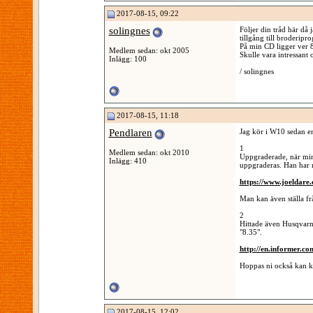
2017-08-15, 09:22
solingnes
Följer din tråd här då
tillgång till broderipr
På min CD ligger ver 8
Medlem sedan: okt 2005
Skulle vara intressant 
Inlägg: 100
/ solingnes
2017-08-15, 11:18
Pendlaren
Jag kör i W10 sedan en
1
Medlem sedan: okt 2010
Uppgraderade, när min
Inlägg: 410
uppgraderas. Han har 
https://www.joeldare
Man kan även ställa fr
2
Hittade även Husqvarna
"8.35".
http://en.informer.c
Hoppas ni också kan 
2017-08-15, 12:02