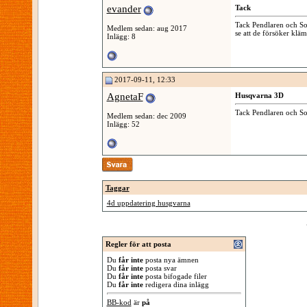
evander
Tack
Tack Pendlaren och Solg
Medlem sedan: aug 2017
se att de försöker kl
Inlägg: 8
2017-09-11, 12:33
AgnetaF
Husqvarna 3D
Tack Pendlaren och Sol
Medlem sedan: dec 2009
Inlägg: 52
Taggar
4d uppdatering husgvarna
Regler för att posta
Du
får inte
posta nya ämnen
Du
får inte
posta svar
Du
får inte
posta bifogade filer
Du
får inte
redigera dina inlägg
BB-kod
är
på