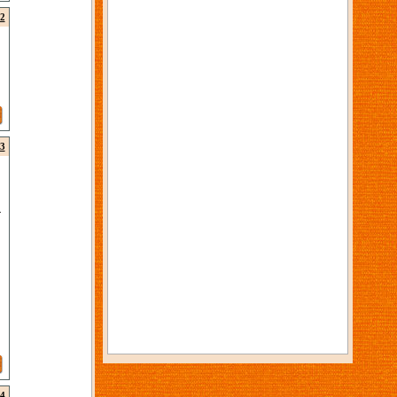
2
3
.
4