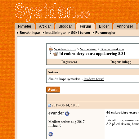
Nyheter
Artiklar
Bloggar
Forum
Bilder
Annonser
Bevakningar
Inställningar
Sök i forum
Forumregler
Sysidans forum
>
Symaskiner
>
Broderimaskiner
4d embroidery extra uppdatering 8.31
Registrera
Dagens inlägg
Notiser
Ska du köpa symaskin -
läs detta först!
2017-08-14, 19:05
evander
4d embroidery extra 
För att programmet ska
Medlem sedan: aug 2017
8.2 på cd skivan, hem
Inlägg: 8