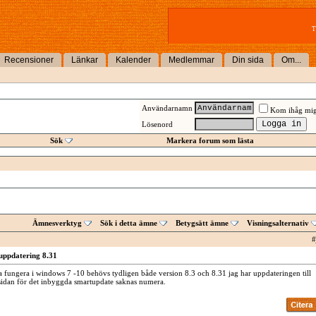
T
Recensioner
Länkar
Kalender
Medlemmar
Din sida
Om...
Användarnamn
Kom ihåg mi
Lösenord
Sök
Markera forum som lästa
Ämnesverktyg
Sök i detta ämne
Betygsätt ämne
Visningsalternativ
#
uppdatering 8.31
 fungera i windows 7 -10 behövs tydligen både version 8.3 och 8.31 jag har uppdateringen till
sidan för det inbyggda smartupdate saknas numera.