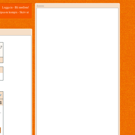
Annons
Logga in
-
Bli medlem!
ipsa en kompis
-
Skriv ut
g?
1