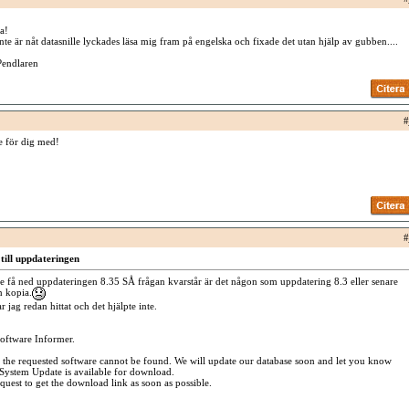
a!
te är nåt datasnille lyckades läsa mig fram på engelska och fixade det utan hjälp av gubben....
Pendlaren
#
e för dig med!
#
till uppdateringen
te få ned uppdateringen 8.35 SÅ frågan kvarstår är det någon som uppdatering 8.3 eller senare
 kopia.
jag redan hittat och det hjälpte inte.
oftware Informer.
 the requested software cannot be found. We will update our database soon and let you know
stem Update is available for download.
quest to get the download link as soon as possible.