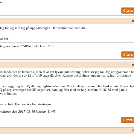
am
#
ag får jag inte tag på uppdateringen...får samma svar som du......
ander....
olingnes den 2017-08-16 klockan
10:53
.
#
 att ladda ner de länkarna, men så är det tyvärr inte för mig heller ser jag nu. Jag uppgraderade til
an gick det bra att få in W10 strax därefter. Kanske också Smart update var igång fortfarande
la inloggning till HQ där jag registrerade mina 3D och 4D-program. Den funkar inte längre. Ja
 på registreringen för 5D organiser, som jag fick med en beg. maskin 2016. Så med gamla
vt krångligt.
 hans chatt. Han kanske har lösningen.
Pendlaren den 2017-08-16 klockan
11:48
.
#