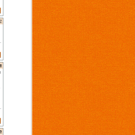
7
8
l
g
9