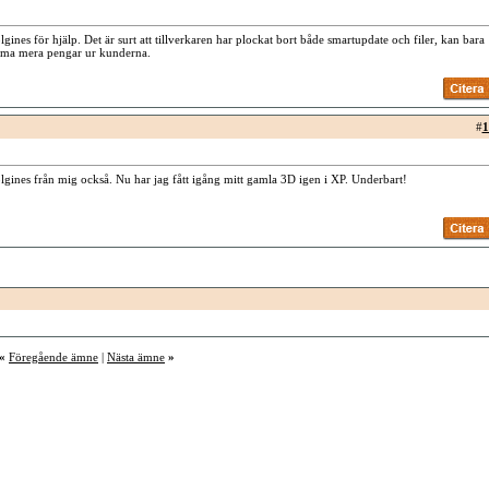
ines för hjälp. Det är surt att tillverkaren har plockat bort både smartupdate och filer, kan bara
ämma mera pengar ur kunderna.
#
1
gines från mig också. Nu har jag fått igång mitt gamla 3D igen i XP. Underbart!
«
Föregående ämne
|
Nästa ämne
»