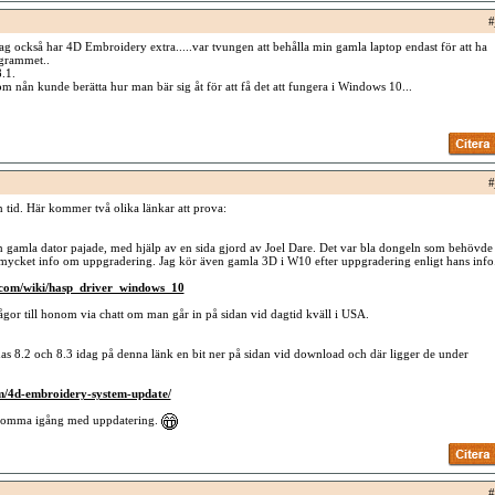
#
 jag också har 4D Embroidery extra.....var tvungen att behålla min gamla laptop endast för att ha
ogrammet..
.1.
om nån kunde berätta hur man bär sig åt för att få det att fungera i Windows 10...
#
 tid. Här kommer två olika länkar att prova:
 gamla dator pajade, med hjälp av en sida gjord av Joel Dare. Det var bla dongeln som behövde
mycket info om uppgradering. Jag kör även gamla 3D i W10 efter uppgradering enligt hans info
.com/wiki/hasp_driver_windows_10
ågor till honom via chatt om man går in på sidan vid dagtid kväll i USA.
s 8.2 och 8.3 idag på denna länk en bit ner på sidan vid download och där ligger de under
om/4d-embroidery-system-update/
komma igång med uppdatering.
#