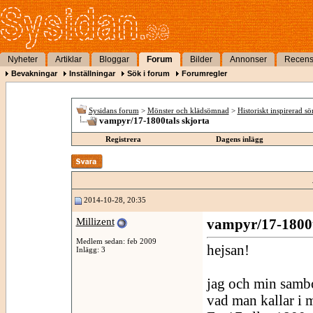
Nyheter
Artiklar
Bloggar
Forum
Bilder
Annonser
Recens
Bevakningar
Inställningar
Sök i forum
Forumregler
Sysidans forum
>
Mönster och klädsömnad
>
Historiskt inspirerad s
vampyr/17-1800tals skjorta
Registrera
Dagens inlägg
2014-10-28, 20:35
Millizent
vampyr/17-1800t
Medlem sedan: feb 2009
hejsan!
Inlägg: 3
jag och min sambo 
vad man kallar i 