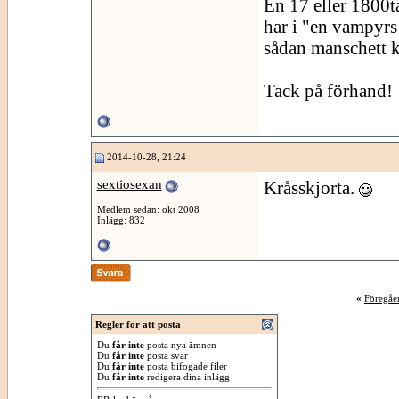
En 17 eller 1800t
har i "en vampyrs
sådan manschett ka
Tack på förhand!
2014-10-28, 21:24
sextiosexan
Kråsskjorta.
Medlem sedan: okt 2008
Inlägg: 832
«
Föregåe
Regler för att posta
Du
får inte
posta nya ämnen
Du
får inte
posta svar
Du
får inte
posta bifogade filer
Du
får inte
redigera dina inlägg