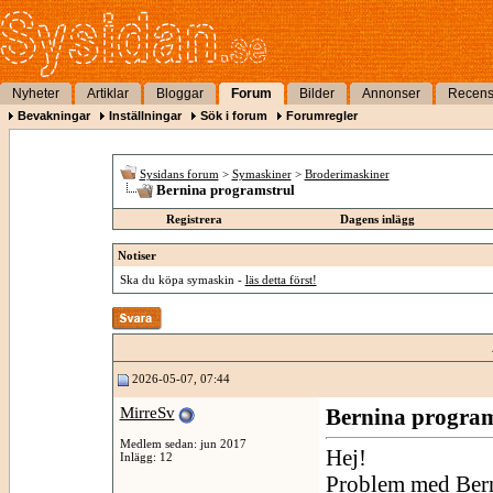
Nyheter
Artiklar
Bloggar
Forum
Bilder
Annonser
Recens
Bevakningar
Inställningar
Sök i forum
Forumregler
Sysidans forum
>
Symaskiner
>
Broderimaskiner
Bernina programstrul
Registrera
Dagens inlägg
Notiser
Ska du köpa symaskin -
läs detta först!
2026-05-07, 07:44
MirreSv
Bernina program
Medlem sedan: jun 2017
Hej!
Inlägg: 12
Problem med Bern