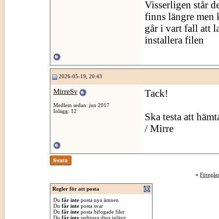
Visserligen står d
finns längre men k
går i vart fall att 
installera filen
2026-05-19, 20:43
MirreSv
Tack!
Medlem sedan: jun 2017
Inlägg: 12
Ska testa att hämt
/ Mirre
«
Föregåe
Regler för att posta
Du
får inte
posta nya ämnen
Du
får inte
posta svar
Du
får inte
posta bifogade filer
Du
får inte
redigera dina inlägg