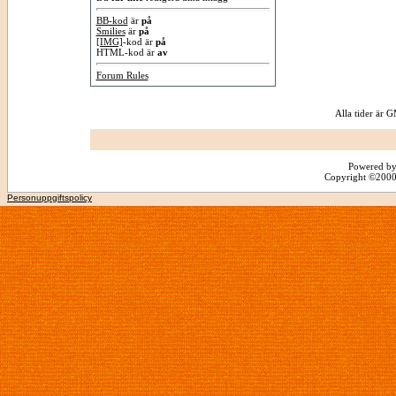
BB-kod
är
på
Smilies
är
på
[IMG]
-kod är
på
HTML-kod är
av
Forum Rules
Alla tider är
Powered by
Copyright ©2000 -
Personuppgiftspolicy