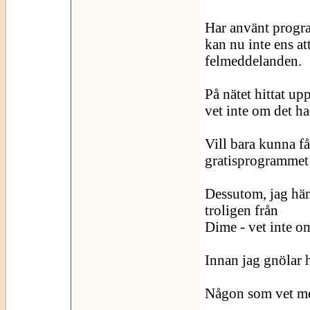
Har använt progr
kan nu inte ens at
felmeddelanden.
På nätet hittat upp
vet inte om det ha
Vill bara kunna få
gratisprogrammet I
Dessutom, jag häm
troligen från
Dime - vet inte o
Innan jag gnölar h
Någon som vet me