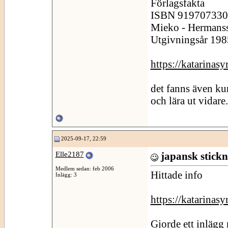
Förlagsfakta
ISBN 919707330x 
Mieko - Hermans
Utgivningsår 198
https://katarinas
det fanns även ku
och lära ut vidare.
2025-09-17, 22:59
Elle2187
japansk stickn
Medlem sedan: feb 2006
Hittade info
Inlägg: 3
https://katarinas
Gjorde ett inlägg 