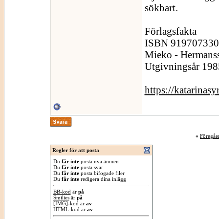
sökbart.
Förlagsfakta
ISBN 919707330x 
Mieko - Hermans
Utgivningsår 198
https://katarinas
«
Föregåe
Regler för att posta
Du
får inte
posta nya ämnen
Du
får inte
posta svar
Du
får inte
posta bifogade filer
Du
får inte
redigera dina inlägg
BB-kod
är
på
Smilies
är
på
[IMG]
-kod är
av
HTML-kod är
av