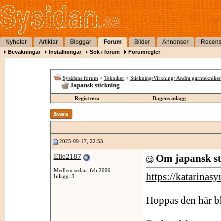
Nyheter
Artiklar
Bloggar
Forum
Bilder
Annonser
Recens
Bevakningar
Inställningar
Sök i forum
Forumregler
Sysidans forum
>
Tekniker
>
Stickning/Virkning/ Andra garntekniker
Japansk stickning
Registrera
Dagens inlägg
2025-09-17, 22:53
Elle2187
Om japansk sti
Medlem sedan: feb 2006
https://katarinas
Inlägg: 3
Hoppas den här bl