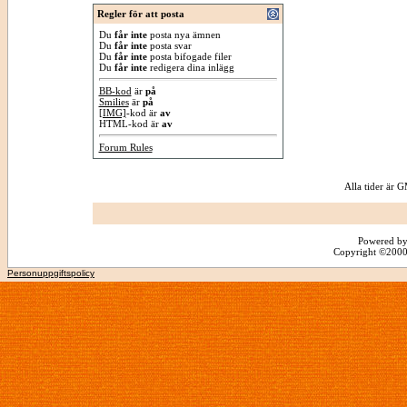
Regler för att posta
Du
får inte
posta nya ämnen
Du
får inte
posta svar
Du
får inte
posta bifogade filer
Du
får inte
redigera dina inlägg
BB-kod
är
på
Smilies
är
på
[IMG]
-kod är
av
HTML-kod är
av
Forum Rules
Alla tider är
Powered by
Copyright ©2000 -
Personuppgiftspolicy