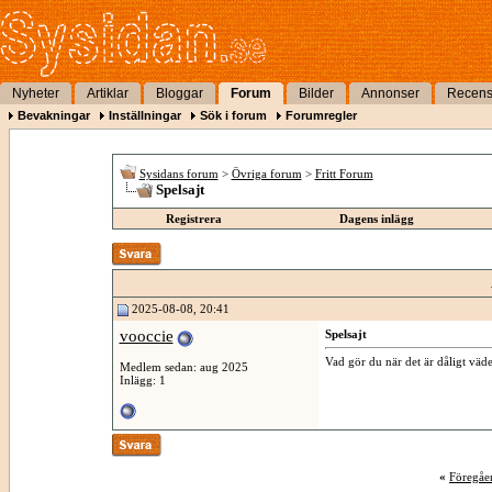
Nyheter
Artiklar
Bloggar
Forum
Bilder
Annonser
Recens
Bevakningar
Inställningar
Sök i forum
Forumregler
Sysidans forum
>
Övriga forum
>
Fritt Forum
Spelsajt
Registrera
Dagens inlägg
2025-08-08, 20:41
vooccie
Spelsajt
Vad gör du när det är dåligt väder
Medlem sedan: aug 2025
Inlägg: 1
«
Föregåe