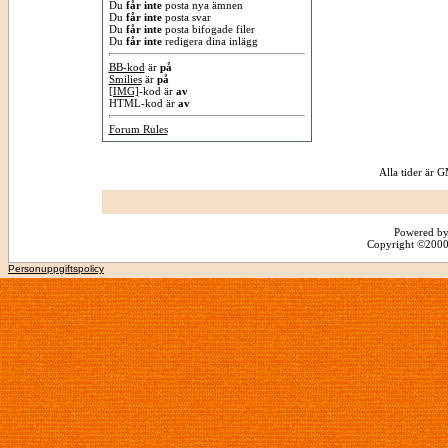
Du
får inte
posta nya ämnen
Du
får inte
posta svar
Du
får inte
posta bifogade filer
Du
får inte
redigera dina inlägg
BB-kod
är
på
Smilies
är
på
[IMG]
-kod är
av
HTML-kod är
av
Forum Rules
Alla tider är
Powered by
Copyright ©2000 -
Personuppgiftspolicy