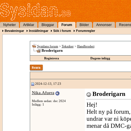
Nyheter
Artiklar
Bloggar
Forum
Bilder
Annonser
Recens
Bevakningar
Inställningar
Sök i forum
Forumregler
Sysidans forum
>
Tekniker
>
Handbroderi
Broderigarn
Registrera
Dagens inlägg
2024-12-13, 17:23
Nika.Afuera
Broderigarn
Medlem sedan: dec 2024
Hej!
Inlägg: 1
Helt ny på forum,
undrar var ni köpe
menar då DMC-g