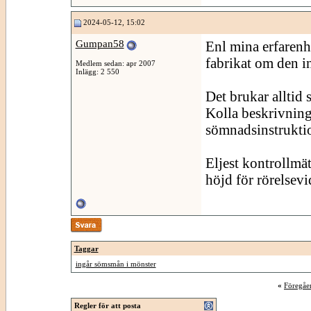
2024-05-12, 15:02
Gumpan58
Enl mina erfarenhe
fabrikat om den i
Medlem sedan: apr 2007
Inlägg: 2 550
Det brukar alltid
Kolla beskrivning
sömnadsinstruktio
Eljest kontrollmät
höjd för rörelsev
Taggar
ingår sömsmån i mönster
«
Föregåe
Regler för att posta