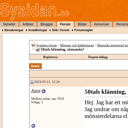
Nyheter
Artiklar
Bloggar
Forum
Bilder
Annonser
Recens
Bevakningar
Inställningar
Sök i forum
Forumregler
Sysidans forum
>
Mönster och klädsömnad
>
Historiskt inspirerad s
50tals klänning, sömsmån?
Registrera
Dagens inlägg
2024-05-11, 12:24
Airor
50tals klänning
Medlem sedan: apr 2014
Hej. Jag har ett m
Inlägg: 2
Jag undrar om nå
mönsterdelarna ell