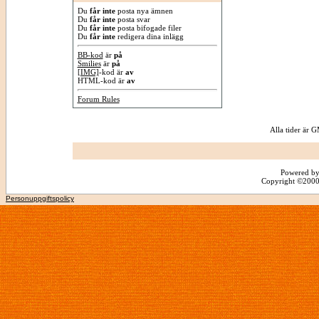
Du
får inte
posta nya ämnen
Du
får inte
posta svar
Du
får inte
posta bifogade filer
Du
får inte
redigera dina inlägg
BB-kod
är
på
Smilies
är
på
[IMG]
-kod är
av
HTML-kod är
av
Forum Rules
Alla tider är
Powered by
Copyright ©2000 -
Personuppgiftspolicy